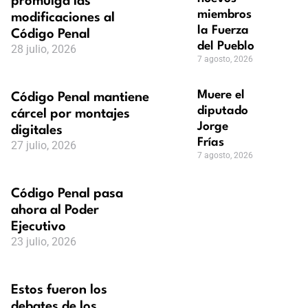
promulga las
miembros de
modificaciones al
la Fuerza
Código Penal
del Pueblo
28 julio, 2026
7 agosto, 2026
Muere el
Código Penal mantiene
diputado
cárcel por montajes
Jorge
digitales
Frías
27 julio, 2026
7 agosto, 2026
Código Penal pasa
ahora al Poder
Ejecutivo
23 julio, 2026
Estos fueron los
debates de los