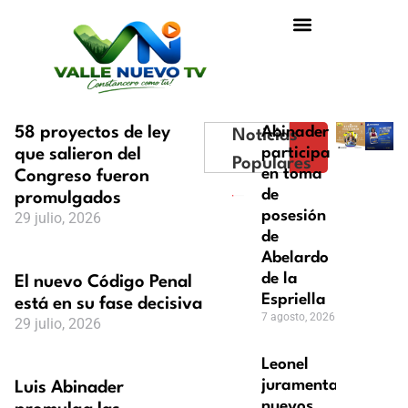
58 proyectos de ley
Abinader
Noticias
que salieron del
participa
Populares
en toma
Congreso fueron
de
promulgados
posesión
29 julio, 2026
de
Abelardo
de la
El nuevo Código Penal
Espriella
está en su fase decisiva
7 agosto, 2026
29 julio, 2026
Leonel
juramentará
Luis Abinader
nuevos