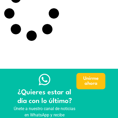
Unirme
ahora
¿Quieres estar al
día con lo último?
Únete a nuestro canal de noticias
en WhatsApp y recibe