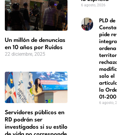
6 agosto, 2026
PLD de
Constanza
pide revisión
Un millón de denuncias
integral del
en 10 años por Ruidos
ordenamiento
22 diciembre, 2025
territorial y
rechaza
modificar
solo el
artículo 43 de
la Ordenanza
01-2008
6 agosto, 2026
Servidores públicos en
RD podrán ser
investigados si su estilo
de vida no corresponde