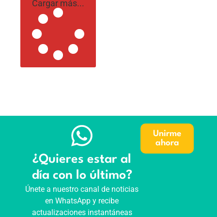
Cargar más...
Unirme
ahora
¿Quieres estar al
día con lo último?
Únete a nuestro canal de noticias
en WhatsApp y recibe
actualizaciones instantáneas