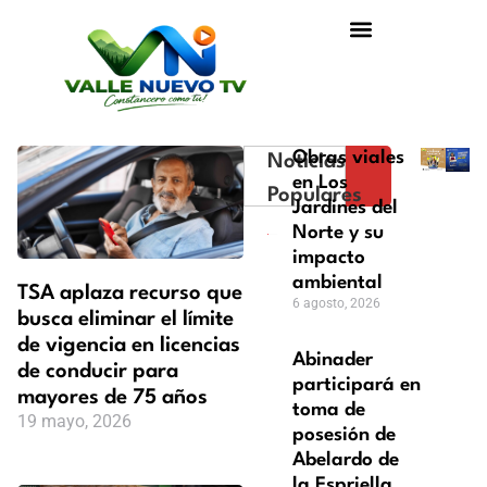
Obras viales
Noticias
en Los
Populares
Jardines del
Norte y su
impacto
ambiental
TSA aplaza recurso que
6 agosto, 2026
busca eliminar el límite
de vigencia en licencias
Abinader
de conducir para
participará en
mayores de 75 años
toma de
19 mayo, 2026
posesión de
Abelardo de
la Espriella