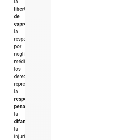
la
libertad
de
expresión
,
la
responsabilidad
por
negligencia
médica,
los
derechos
reproductivos,
la
responsabilidad
penal
,
la
difamación
,
la
injuria