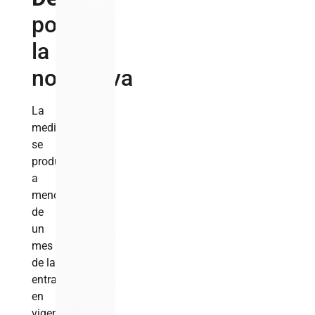
por
la
normativa
La
medida
se
produce
a
menos
de
un
mes
de la
entrada
en
vigencia