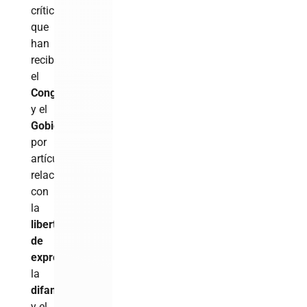
críticas
que
han
recibido
el
Congreso
y el
Gobierno
por
artículos
relacionados
con
la
libertad
de
expresión
,
la
difamación
y el