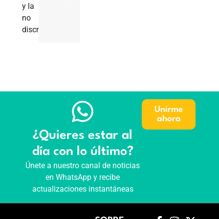
y la
no
discriminación.
Unirme
ahora
¿Quieres estar al
día con lo último?
Únete a nuestro canal de noticias
en WhatsApp y recibe
actualizaciones instantáneas