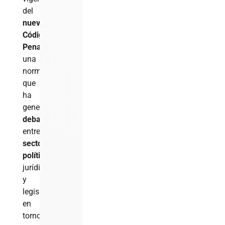
del
nuevo
Código
Penal
,
una
normativa
que
ha
generado
debates
entre
sectores
políticos
,
jurídicos
y
legislativos
en
torno