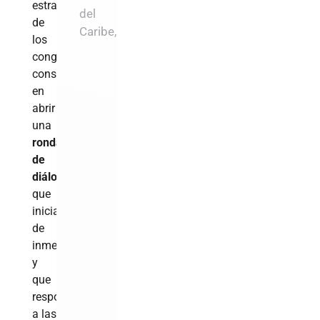
estrategia
del
de
Caribe,
los
congresistas
consiste
en
abrir
una
ronda
de
diálogos
que
iniciará
de
inmediato
y
que
responde
a las