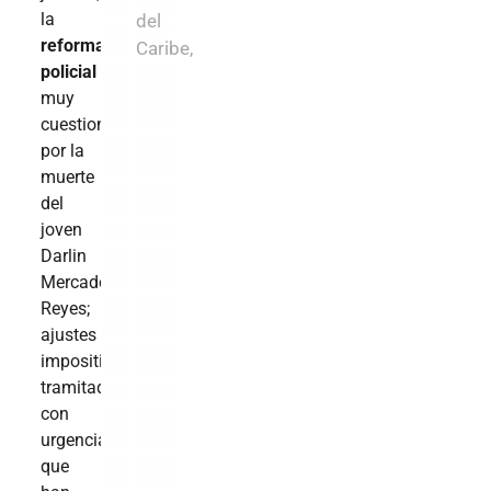
la
del
reforma
Caribe,
policial
muy
cuestionada
por la
muerte
del
joven
Darlin
Mercado
Reyes;
ajustes
impositivos
tramitados
con
urgencia
que