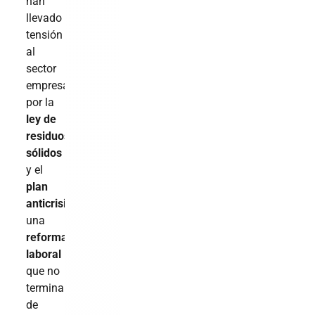
han
llevado
tensión
al
sector
empresarial
por la
ley de
residuos
sólidos
y el
plan
anticrisis
;
una
reforma
laboral
que no
termina
de