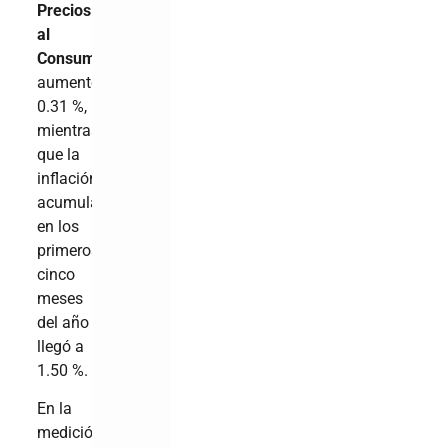
Precios
al
Consumidor
aumentó
0.31 %,
mientras
que la
inflación
acumulada
en los
primeros
cinco
meses
del año
llegó a
1.50 %.
En la
medición