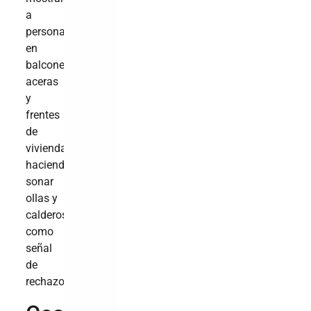
a
personas
en
balcones,
aceras
y
frentes
de
viviendas
haciendo
sonar
ollas y
calderos
como
señal
de
rechazo.