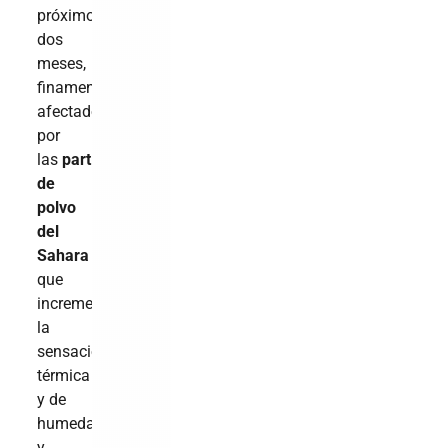
próximos
dos
meses,
finamente
afectado
por
las
partículas
de
polvo
del
Sahara
que
incrementan
la
sensación
térmica
y de
humedad
y