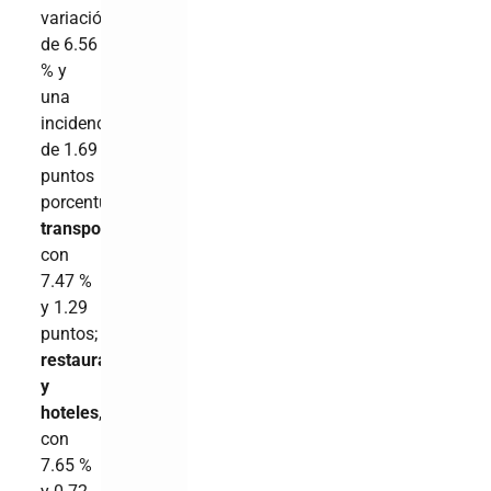
variación
de 6.56
% y
una
incidencia
de 1.69
puntos
porcentuales;
transporte
,
con
7.47 %
y 1.29
puntos;
restaurantes
y
hoteles
,
con
7.65 %