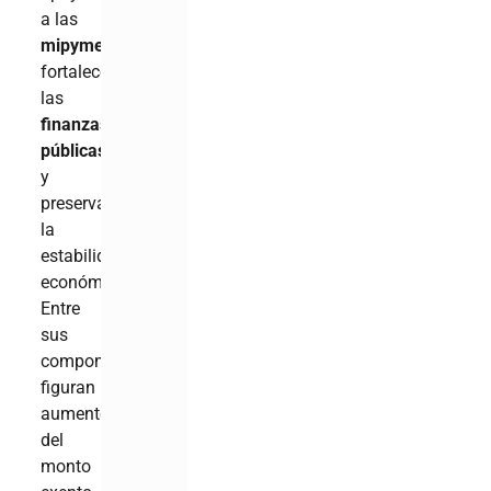
a las
mipymes
,
fortalecer
las
finanzas
públicas
y
preservar
la
estabilidad
económica.
Entre
sus
componentes
figuran
aumento
del
monto