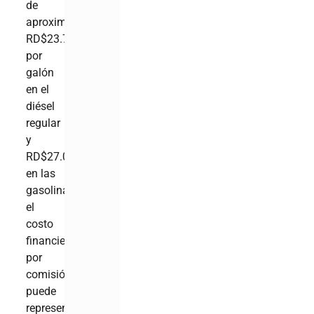
de
aproximadamente
RD$23.75
por
galón
en el
diésel
regular
y
RD$27.07
en las
gasolinas,
el
costo
financiero
por
comisión
puede
representar