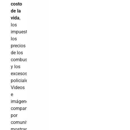
costo
de la
vida
,
los
impuestos,
los
precios
de los
combustibles
y los
excesos
policiales.
Videos
e
imágenes
compartidos
por
comunitarios
mostraron