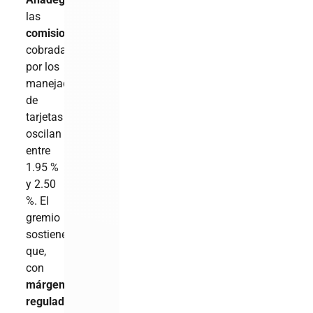
las
comisiones
cobradas
por los
manejadores
de
tarjetas
oscilan
entre
1.95 %
y 2.50
%. El
gremio
sostiene
que,
con
márgenes
regulados