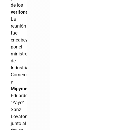
de los
verifone
s.
La
reunión
fue
encabezada
por el
ministro
de
Industria,
Comercio
y
Mipymes
,
Eduardo
“Yayo”
Sanz
Lovatón,
junto al