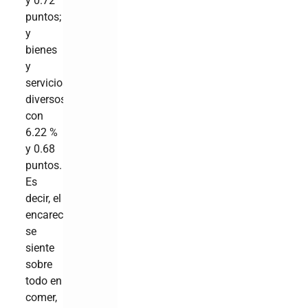
y 0.72
puntos;
y
bienes
y
servicios
diversos,
con
6.22 %
y 0.68
puntos.
Es
decir, el
encarecimiento
se
siente
sobre
todo en
comer,