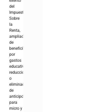
exento
del
Impuesto
Sobre
la
Renta,
ampliación
de
beneficios
por
gastos
educativos,
reducción
o
eliminación
de
anticipos
para
micro y