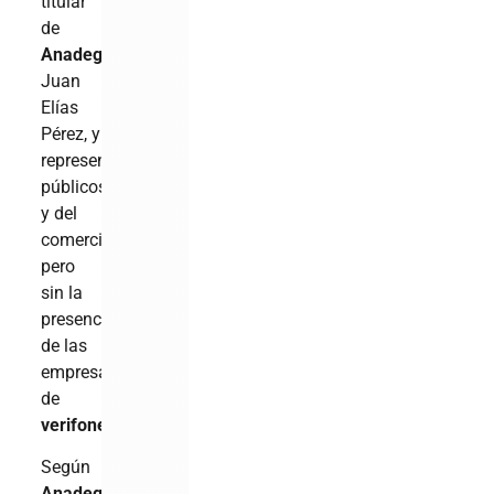
titular
de
Anadegas
,
Juan
Elías
Pérez, y
representantes
públicos
y del
comercio,
pero
sin la
presencia
de las
empresas
de
verifone
s.
Según
Anadegas
,