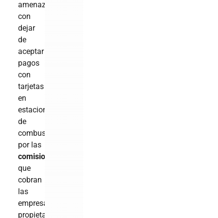
amenazara
con
dejar
de
aceptar
pagos
con
tarjetas
en
estaciones
de
combustibles
por las
comisiones
que
cobran
las
empresas
propietarias