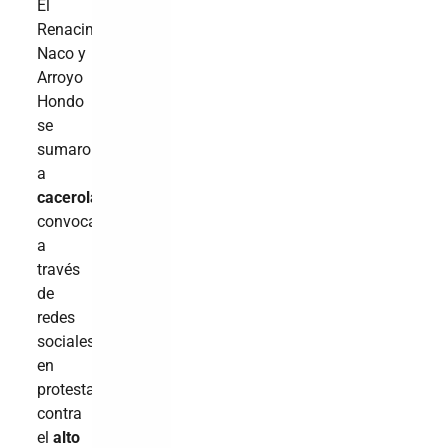
El
Renacimiento,
Naco y
Arroyo
Hondo
se
sumaron
a
cacerolazos
convocados
a
través
de
redes
sociales,
en
protesta
contra
el
alto