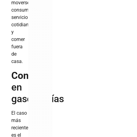
moverse,
consumir
servicios
cotidianos
y
comer
fuera
de
casa.
Conflicto
en
gasolinerías
El caso
más
reciente
es el