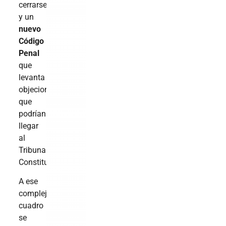
cerrarse;
y un
nuevo
Código
Penal
que
levanta
objeciones
que
podrían
llegar
al
Tribunal
Constitucional.
A ese
complejo
cuadro
se