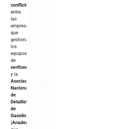
conflicto
entre
las
empresas
que
gestionan
los
equipos
de
verifone
y la
Asociación
Nacional
de
Detallistas
de
Gasolinas
(
Anadegas
),