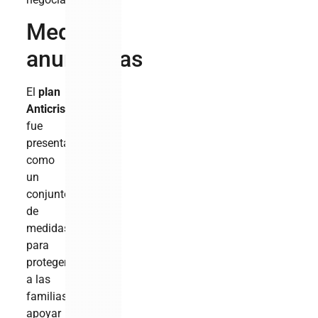
Medidas
anunciadas
El
plan
Anticrisis
fue
presentado
como
un
conjunto
de
medidas
para
proteger
a las
familias,
apoyar