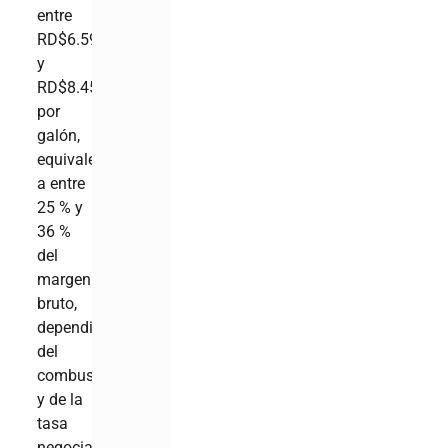
entre
RD$6.59
y
RD$8.45
por
galón,
equivalente
a entre
25 % y
36 %
del
margen
bruto,
dependiendo
del
combustible
y de la
tasa
negociada.