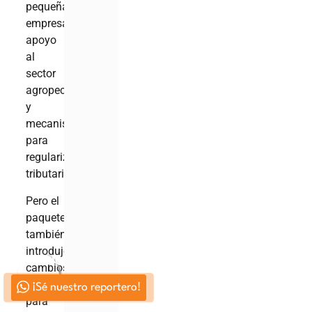
pequeñas
empresas,
apoyo
al
sector
agropecuario
y
mecanismos
para
regularización
tributaria.
Pero el
paquete
también
introdujo
RELACIONADAS
RELACIONADAS
RELACIONADAS
cambios
sensibles
¡Sé nuestro reportero!
para