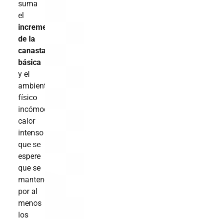
suma
el
incremento
de la
canasta
básica
y el
ambiente
físico
incómodo:
calor
intenso
que se
espere
que se
mantenga
por al
menos
los