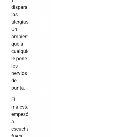
dispara
las
alergias.
Un
ambiente
que a
cualquiera
le pone
los
nervios
de
punta.
El
malestar
empezó
a
escucharse
fuera