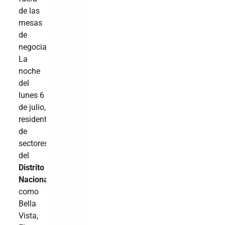
de las
mesas
de
negociación.
La
noche
del
lunes 6
de julio,
residentes
de
sectores
del
Distrito
Nacional
como
Bella
Vista,