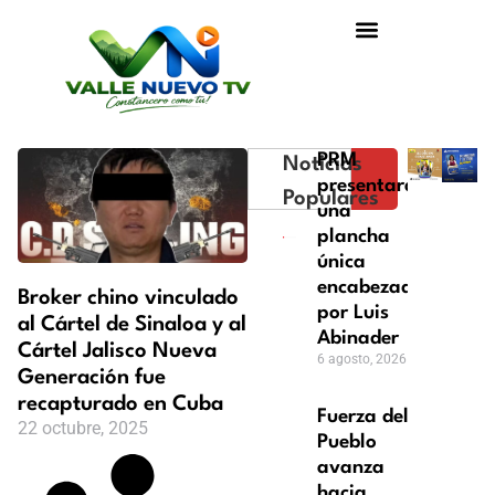
PRM
Noticias
presentará
Populares
una
plancha
única
encabezada
Broker chino vinculado
por Luis
al Cártel de Sinaloa y al
Abinader
Cártel Jalisco Nueva
6 agosto, 2026
Generación fue
recapturado en Cuba
Fuerza del
22 octubre, 2025
Pueblo
avanza
hacia