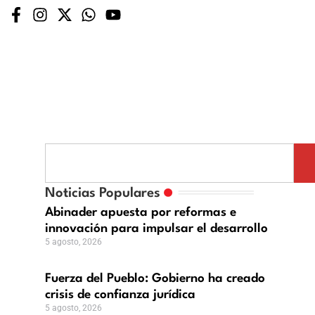
rza
blo:
Noticias Populares
ierno
Abinader apuesta por reformas e
innovación para impulsar el desarrollo
n
ado
5 agosto, 2026
is
Fuerza del Pueblo: Gobierno ha creado
fianza
crisis de confianza jurídica
ídica
5 agosto, 2026