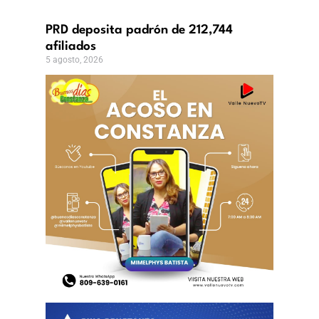
o,
PRD deposita padrón de 212,744
afiliados
5 agosto, 2026