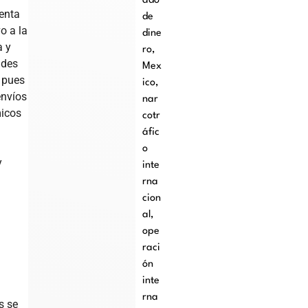
ado
enta
de
vo a la
dine
a y
ro
,
ndes
Mex
 pues
ico
,
envíos
nar
micos
cotr
e
áfic
o
y
inte
rna
cion
al
,
ope
raci
ón
inte
rna
s se