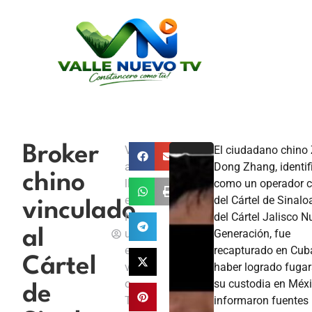
Broker
V
El ciudadano chino 
a
Dong Zhang, identi
chino
ll
como un operador c
e
del Cártel de Sinalo
vinculado
N
del Cártel Jalisco 
al
u
Generación, fue
e
recapturado en Cub
Cártel
v
haber logrado fugar
o
su custodia en Méxi
de
T
informaron fuentes