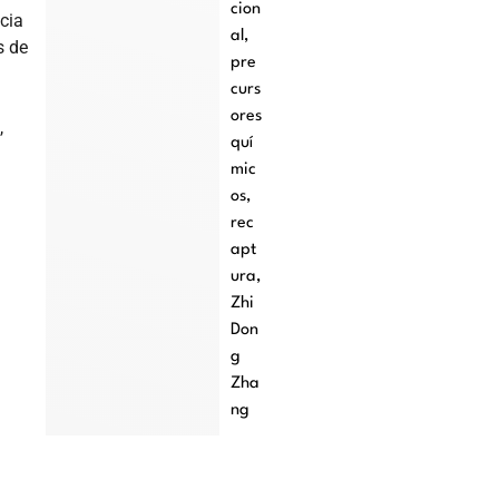
cion
ncia
al
,
s de
pre
curs
ores
,
quí
mic
os
,
rec
apt
ura
,
Zhi
Don
g
Zha
ng