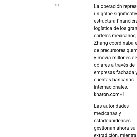
m
La operación repres
un golpe significati
estructura financier
logística de los gra
cárteles mexicanos,
Zhang coordinaba 
de precursores quí
y movía millones d
dólares a través de
empresas fachada 
cuentas bancarias
internacionales.
kharon.com
+1
Las autoridades
mexicanas y
estadounidenses
gestionan ahora su
extradición, mientra