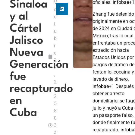
Sinaloa
V
oficiales.
infobae
+1
o
Zhang fue detenido
y al
c
originalmente en oc
t
Cártel
de 2024 en Ciudad 
u
México, tras lo cual
Jalisco
b
enfrentaba un proc
r
extradición hacia
Nueva
e
Estados Unidos por
2
Generación
cargos de tráfico de
2
fentanilo, cocaína y
fue
,
lavado de dinero.
2
infobae
+1
Después
recapturado
0
obtener arresto
2
en
domiciliario, se fug
5
julio y huyó a Cuba
Cuba
8:
un pasaporte falso,
0
donde finalmente f
3
recapturado.
infoba
a