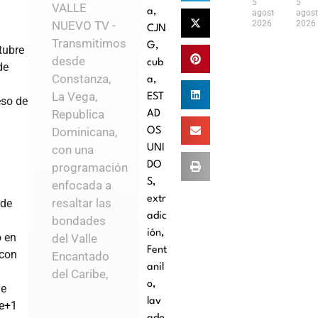
5
5
VALLE
a
,
agosto,
agost
NUEVO TV -
2026
2026
CJN
Transmitimos
G
,
tubre
desde
cub
de
Constanza,
a
,
La Vega,
EST
eso de
Republica
AD
Dominicana,
OS
UNI
con una
DO
programación
S
,
enfocada a
extr
resaltar las
 de
adic
bondades
ión
,
ó en
del Valle
Fent
 con
Encantado
anil
del Caribe,
o
,
ue
lav
e
+1