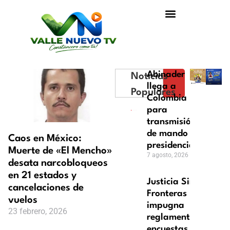
Abinader
Noticias
llega a
Populares
Colombia
para
transmisión
de mando
Caos en México:
presidencial
Muerte de «El Mencho»
7 agosto, 2026
desata narcobloqueos
en 21 estados y
Justicia Sin
cancelaciones de
Fronteras
vuelos
impugna
23 febrero, 2026
reglamento
encuestas