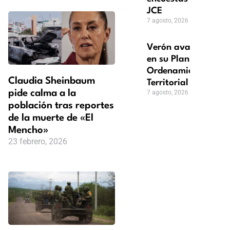
JCE
7 agosto, 2026
Verón avanza
en su Plan de
Ordenamiento
Claudia Sheinbaum
Territorial
pide calma a la
7 agosto, 2026
población tras reportes
de la muerte de «El
Mencho»
23 febrero, 2026