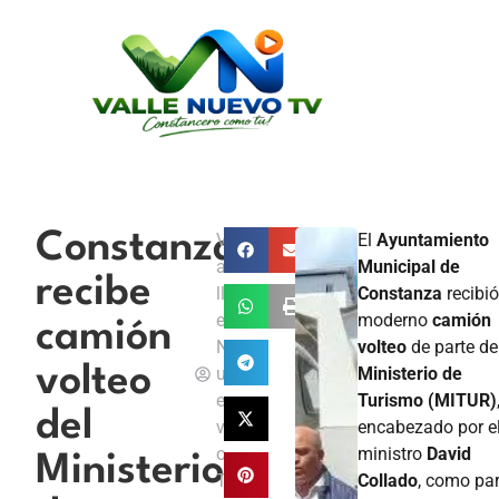
Constanza
V
El
Ayuntamiento
a
Municipal de
recibe
ll
Constanza
recibi
e
moderno
camión
camión
N
volteo
de parte de
volteo
u
Ministerio de
e
Turismo (MITUR)
del
v
encabezado por e
o
ministro
David
Ministerio
T
Collado
, como par