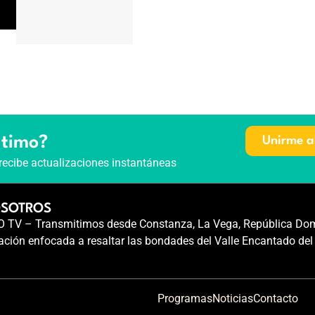
ltimo?
Unirme a
recibe actualizaciones instantáneas
OSOTROS
TV – Transmitimos desde Constanza, La Vega, República Dom
ción enfocada a resaltar las bondades del Valle Encantado del
Programas
Noticias
Contacto