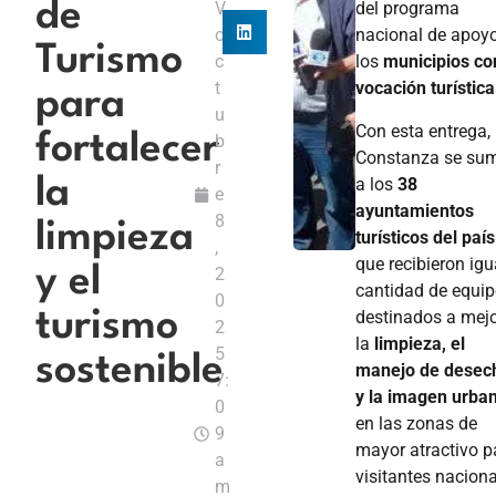
de
V
del programa
o
nacional de apoy
Turismo
c
los
municipios co
t
vocación turística
para
u
Con esta entrega,
fortalecer
b
Constanza se su
r
a los
38
la
e
ayuntamientos
8
limpieza
turísticos del país
,
que recibieron igu
y el
2
cantidad de equi
0
destinados a mejo
turismo
2
la
limpieza, el
5
sostenible
manejo de desec
7:
y la imagen urba
0
en las zonas de
9
mayor atractivo p
a
visitantes nacion
m