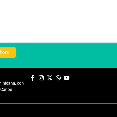
hora
inicana, con
 Caribe