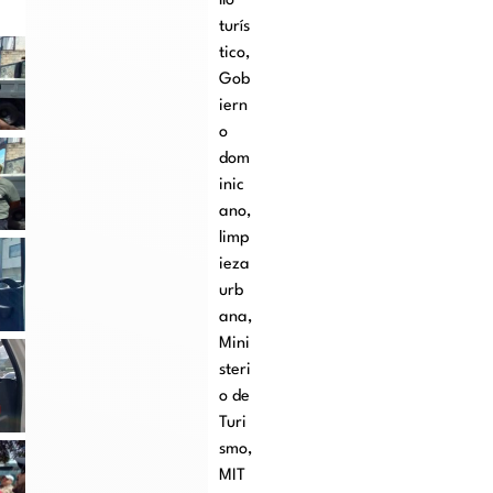
llo
turís
tico
,
Gob
iern
o
dom
inic
ano
,
limp
ieza
urb
ana
,
Mini
steri
o de
Turi
smo
,
MIT