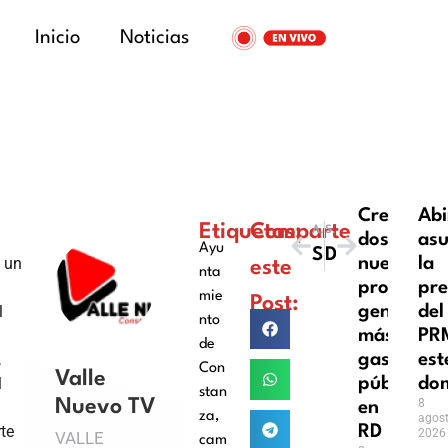
Inicio
Noticias
Crear
Abi
Etiquetas:
Comparte
ANTERIOR
SIGUIENTE
dos
asu
Ayu
Senado de EEUU confirma a Leah Campos como nueva embajadora en República Dominicana
Derrumbe de edificio en Madrid deja cuatro muertos
ó un
nuevas
la
este
nta
provincia
pre
mie
Post:
l
generaría
del
nto
más
PR
de
,
gasto
est
Con
Valle
l
público
do
stan
Nuevo TV
8
en
za
,
agost
te
RD
2026
VALLE
cam