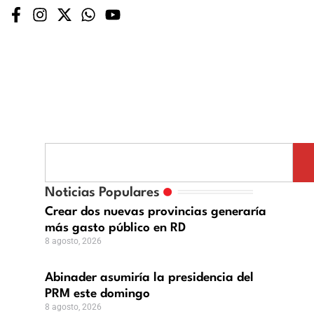
nader
miría
Noticias Populares
s
sidencia
Crear dos nuevas provincias generaría
más gasto público en RD
M
8 agosto, 2026
e
mingo
Abinader asumiría la presidencia del
o,
PRM este domingo
8 agosto, 2026