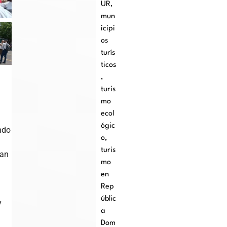
UR
,
mun
icipi
os
turís
ticos
,
turis
mo
ecol
ógic
ndo
o
,
turis
ran
mo
en
Rep
úblic
y
a
Dom