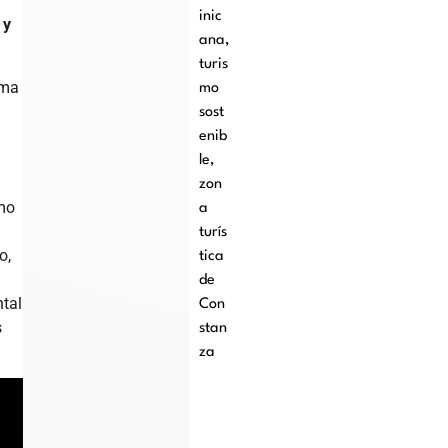
inic
 y
ana
,
turis
rma
mo
sost
enib
le
,
zon
smo
a
turís
o,
tica
de
tal
Con
s
stan
.
za