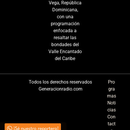
Vega, República
Dominicana,
con una
programación
enfocada a
resaltar las
bondades del
Valle Encantado
del Caribe
Todos los derechos reservados
Pro
Generacionradio.com
gra
mas
Noti
cias
Con
tact
¡Sé nuestro reportero!