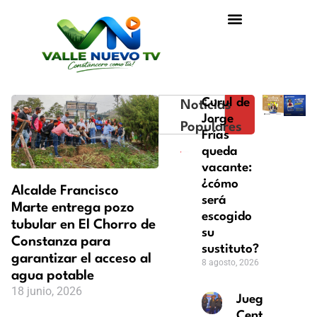
Curul de
Noticias
Jorge
Populares
Frías
queda
vacante:
¿cómo
Alcalde Francisco
será
Marte entrega pozo
escogido
tubular en El Chorro de
su
Constanza para
sustituto?
garantizar el acceso al
8 agosto, 2026
agua potable
18 junio, 2026
Juegos
Centroameric