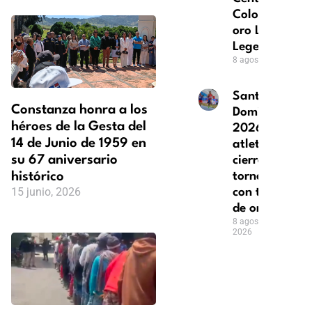
Colombia logr
oro League of
Legends
8 agosto, 2026
Santo
Constanza honra a los
Domingo
héroes de la Gesta del
2026: el
14 de Junio de 1959 en
atletismo
su 67 aniversario
cierra su
histórico
torneo
15 junio, 2026
con tres
de oro
8 agosto,
2026