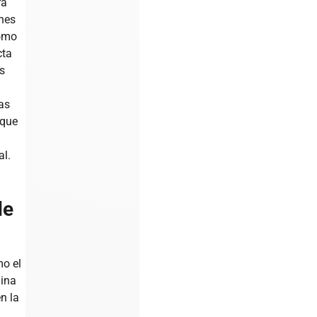
ra
nes
como
cta
s
as
 que
al.
de
mo el
ina
n la