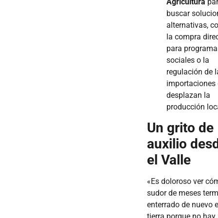
Agricultura
pa
buscar solucio
alternativas, 
la compra dire
para programa
sociales o la
regulación de l
importaciones
desplazan la
producción loc
Un grito de
auxilio des
el Valle
«Es doloroso ver có
sudor de meses term
enterrado de nuevo e
tierra porque no hay