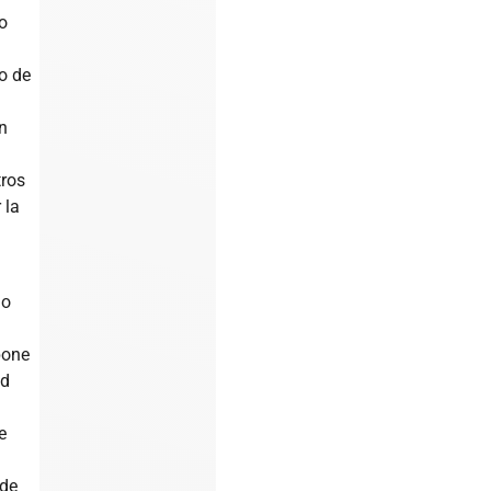
o
o de
n
tros
 la
lo
pone
ad
e
 de