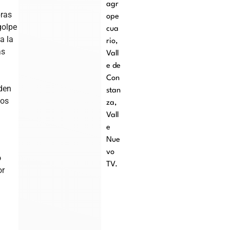
agr
bras
ope
golpe
cua
a la
rio
,
as
Vall
e de
Con
den
stan
sos
za
,
Vall
e
Nue
vo
o
TV.
or