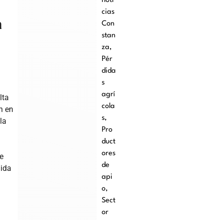
noti
cias
a
Con
stan
za
,
Pér
dida
s
agrí
lta
cola
n en
s
,
la
Pro
duct
ores
e
de
lida
api
o
,
Sect
a
or