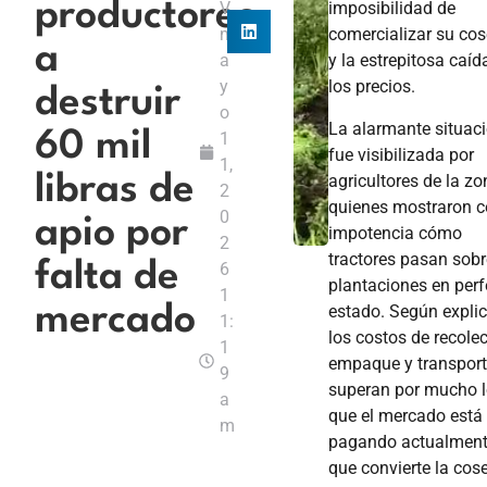
productores
V
imposibilidad de
m
comercializar su co
a
a
y la estrepitosa caíd
y
los precios.
destruir
o
La alarmante situac
60 mil
1
fue visibilizada por
1,
agricultores de la zo
libras de
2
quienes mostraron 
0
apio por
impotencia cómo
2
tractores pasan sobr
falta de
6
plantaciones en perf
1
estado. Según explic
mercado
1:
los costos de recolec
1
empaque y transport
9
superan por mucho l
a
que el mercado está
m
pagando actualmente
que convierte la cos