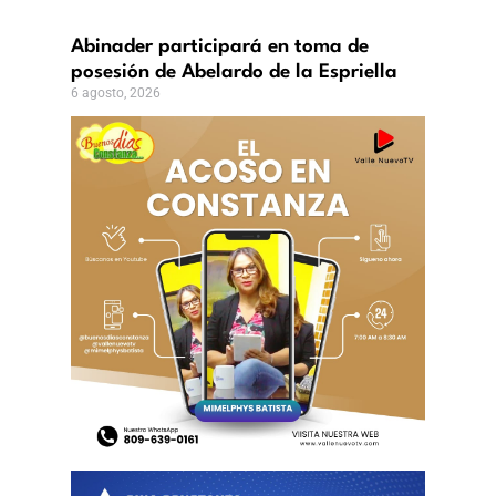
biental
Abinader participará en toma de
to,
posesión de Abelardo de la Espriella
6 agosto, 2026