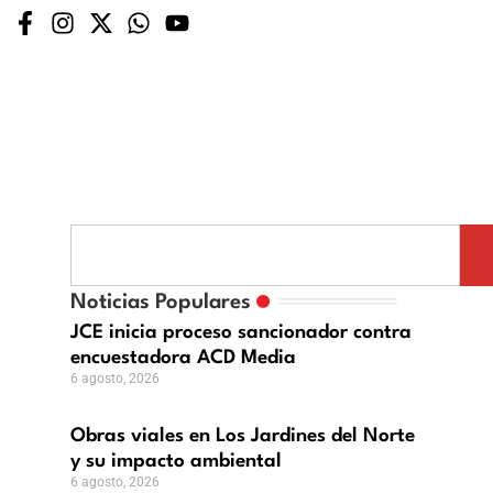
ras
les
Noticias Populares
dor
s
JCE inicia proceso sancionador contra
dines
encuestadora ACD Media
dora
6 agosto, 2026
rte
Obras viales en Los Jardines del Norte
y su impacto ambiental
pacto
6 agosto, 2026