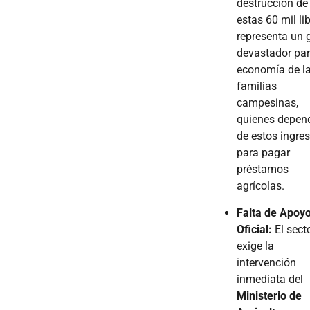
destrucción de
estas 60 mil li
representa un 
devastador par
economía de l
familias
campesinas,
quienes depen
de estos ingre
para pagar
préstamos
agrícolas.
Falta de Apoy
Oficial:
El sect
exige la
intervención
inmediata del
Ministerio de