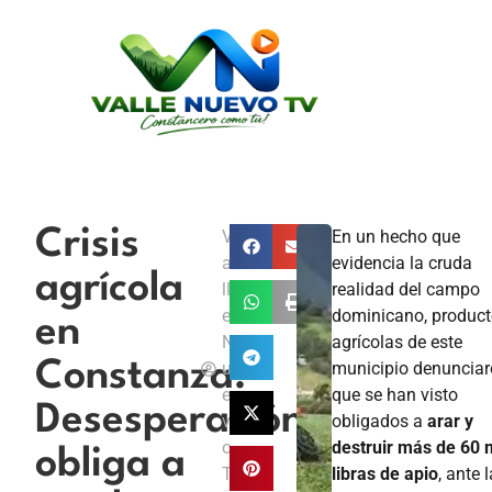
Crisis
V
En un hecho que
a
evidencia la cruda
agrícola
ll
realidad del campo
e
dominicano, product
en
N
agrícolas de este
Constanza:
u
municipio denuncia
e
que se han visto
Desesperación
v
obligados a
arar y
o
destruir más de 60 m
obliga a
T
libras de apio
, ante l