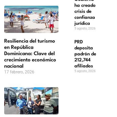
ha creado
crisis de
confianza
jurídica
5 agosto, 2026
Resiliencia del turismo
PRD
en República
deposita
Dominicana: Clave del
padrón de
crecimiento económico
212,744
nacional
afiliados
5 agosto, 2026
17 febrero, 2026