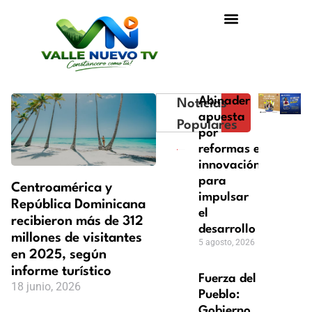
Abinader
Noticias
apuesta
Populares
por
reformas e
innovación
para
Centroamérica y
impulsar
República Dominicana
el
recibieron más de 312
desarrollo
millones de visitantes
5 agosto, 2026
en 2025, según
informe turístico
Fuerza del
18 junio, 2026
Pueblo:
Gobierno