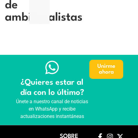
de
ambientalistas
Unirme
ahora
¿Quieres estar al
día con lo último?
Únete a nuestro canal de noticias
en WhatsApp y recibe
actualizaciones instantáneas
SOBRE