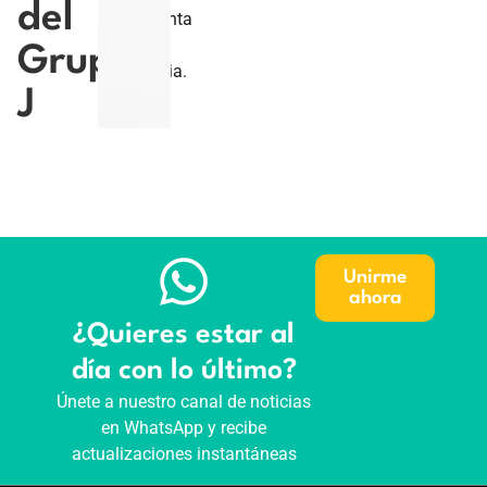
del
enfrenta
a
Grupo
Austria.
J
Unirme
ahora
¿Quieres estar al
día con lo último?
Únete a nuestro canal de noticias
en WhatsApp y recibe
actualizaciones instantáneas