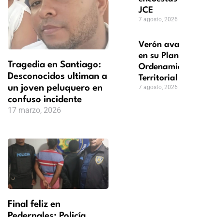
JCE
7 agosto, 2026
Verón avanza
en su Plan de
Tragedia en Santiago:
Ordenamiento
Desconocidos ultiman a
Territorial
un joven peluquero en
7 agosto, 2026
confuso incidente
17 marzo, 2026
Final feliz en
Pedernales: Policía