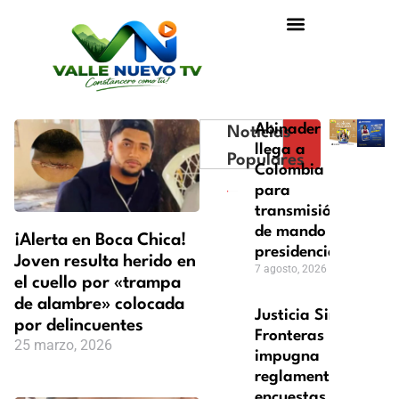
Abinader
Noticias
llega a
Populares
Colombia
para
transmisión
de mando
¡Alerta en Boca Chica!
presidencial
Joven resulta herido en
7 agosto, 2026
el cuello por «trampa
de alambre» colocada
Justicia Sin
por delincuentes
Fronteras
25 marzo, 2026
impugna
reglamento
encuestas