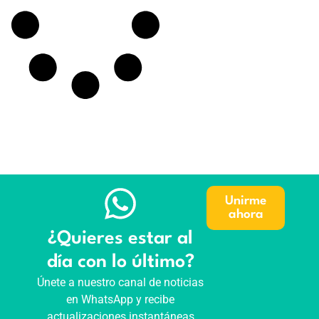
Unirme
ahora
¿Quieres estar al
día con lo último?
Únete a nuestro canal de noticias
en WhatsApp y recibe
actualizaciones instantáneas