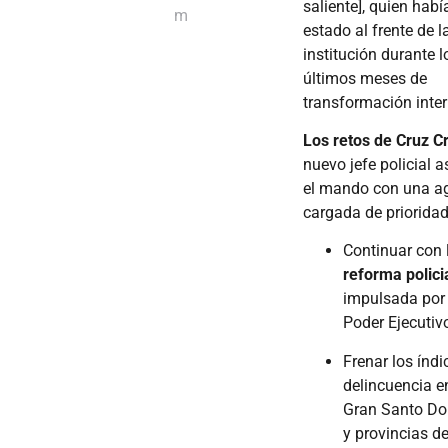
saliente], quien habí
m
estado al frente de l
institución durante l
últimos meses de
transformación inter
Los retos de Cruz Cr
nuevo jefe policial 
el mando con una a
cargada de prioridad
Continuar con 
reforma polici
impulsada por 
Poder Ejecutiv
Frenar los índi
delincuencia e
Gran Santo D
y provincias de