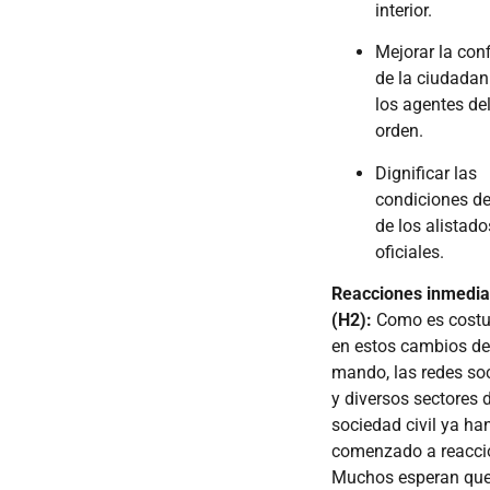
interior.
Mejorar la con
de la ciudadan
los agentes de
orden.
Dignificar las
condiciones de
de los alistado
oficiales.
Reacciones inmedia
(H2):
Como es cost
en estos cambios d
mando, las redes so
y diversos sectores d
sociedad civil ya ha
comenzado a reacci
Muchos esperan que