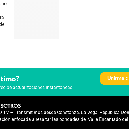
mano
ra
del
ltimo?
Unirme a
recibe actualizaciones instantáneas
OSOTROS
TV – Transmitimos desde Constanza, La Vega, República Dom
ción enfocada a resaltar las bondades del Valle Encantado del