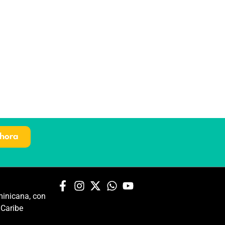
hora
inicana, con
 Caribe