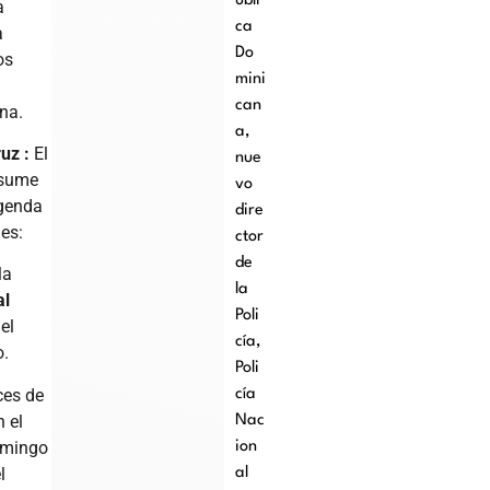
úbli
a
ca
a
Do
os
mini
can
na.
a
,
uz :
El
nue
asume
vo
genda
dire
es:
ctor
de
la
la
al
Poli
el
cía
,
o.
Poli
ces de
cía
n el
Nac
omingo
ion
l
al