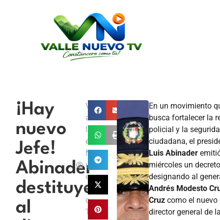
¡Hay
V
En un movimiento q
a
busca fortalecer la 
nuevo
ll
policial y la segurid
e
ciudadana, el presid
Jefe!
N
Luis Abinader
emitió
Abinader
u
miércoles un decret
e
designando al gener
destituye
v
Andrés Modesto Cr
o
Cruz
como el nuevo
al
T
director general de l