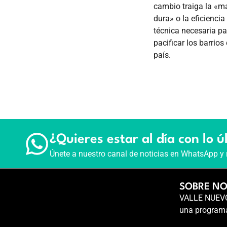
cambio traiga la «
dura» o la eficiencia
técnica necesaria pa
pacificar los barrios 
país.
¿Quieres estar al día con lo ú
Únete a nuestro canal de noticias en WhatsApp y 
SOBRE N
VALLE NUEVO 
una programa