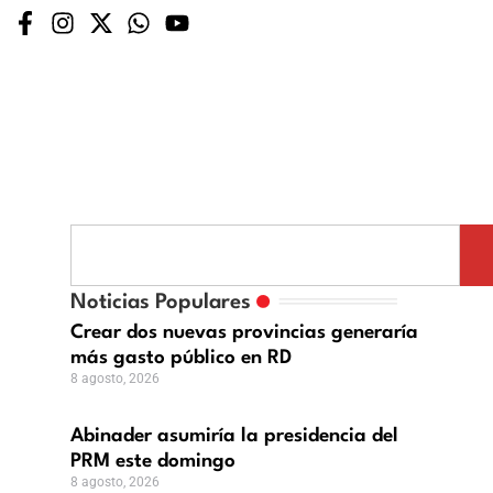
inader
umiría
Noticias Populares
s
esidencia
Crear dos nuevas provincias generaría
a
más gasto público en RD
M
8 agosto, 2026
te
mingo
Abinader asumiría la presidencia del
to,
PRM este domingo
6
8 agosto, 2026