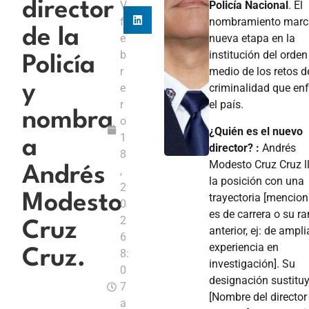
director
V
Policía Nacional
. El
f
nombramiento marc
de la
e
nueva etapa en la
b
institución del orden
Policía
r
medio de los retos d
y
e
criminalidad que en
r
el país.
nombra
o
¿Quién es el nuevo
1
a
director? :
Andrés
8
Modesto Cruz Cruz l
Andrés
,
la posición con una
2
trayectoria [mencion
Modesto
0
es de carrera o su r
2
Cruz
anterior, ej: de ampli
6
experiencia en
Cruz.
8:
investigación]. Su
0
designación sustitu
7
[Nombre del director
a