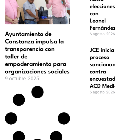
elecciones
con
Leonel
Fernández
Ayuntamiento de
6 agosto, 2026
Constanza impulsa la
transparencia con
JCE inicia
taller de
proceso
empoderamiento para
sancionador
organizaciones sociales
contra
9 octubre, 2025
encuestadora
ACD Media
6 agosto, 2026