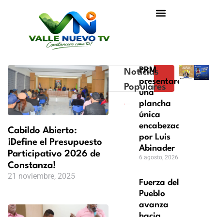
PRM
Noticias
presentará
Populares
una
plancha
única
encabezada
Cabildo Abierto:
por Luis
¡Define el Presupuesto
Abinader
Participativo 2026 de
6 agosto, 2026
Constanza!
21 noviembre, 2025
Fuerza del
Pueblo
avanza
hacia