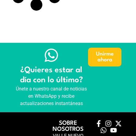
Unirme
ahora
¿Quieres estar al
día con lo último?
Únete a nuestro canal de noticias
en WhatsApp y recibe
actualizaciones instantáneas
SOBRE
NOSOTROS
VALLE NUEVO