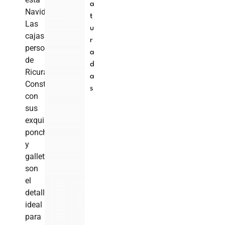
a
Navidad?
t
Las
u
cajas
r
personalizadas
a
de
d
Ricuras
a
Constanza,
s
con
sus
exquisitos
ponches
y
galletas,
son
el
detalle
ideal
para