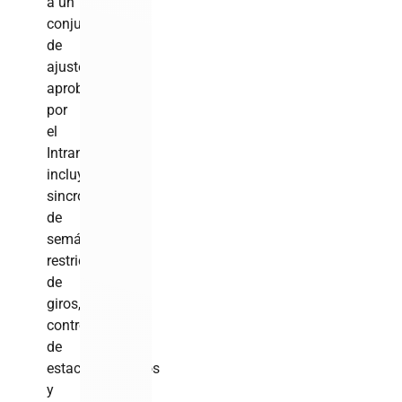
a un
conjunto
de
ajustes
aprobados
por
el
Intrant,
incluyendo
sincronización
de
semáforos,
restricción
de
giros,
control
de
estacionamientos
y