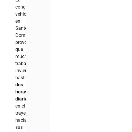
congestión
vehicular
en
Santo
Domingo
provoca
que
muchos
trabajadores
inviertan
hasta
dos
horas
diarias
en el
trayecto
hacia
sus