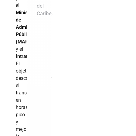
el
del
Ministerio
Caribe,
de
Administración
Pública
(MAP)
y el
Intrant
.
El
objetivo:
descongestionar
el
tránsito
en
horas
pico
y
mejorar