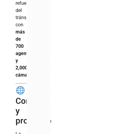
refuerzo
del
tránsito
con
más
de
700
agentes
y
2,000
cámaras
Contexto
y
propósito
La