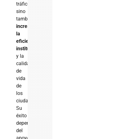
tráfico,
sino
también
incrementar
la
eficiencia
institucional
y la
calidad
de
vida
de
los
ciudadanos.
Su
éxito
dependerá
del
apoyo