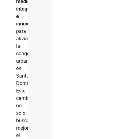
medida
integral
e
innovadora
para
aliviar
la
congestión
urbana
en
Santo
Domingo.
Este
cambio
no
solo
busca
mejorar
el