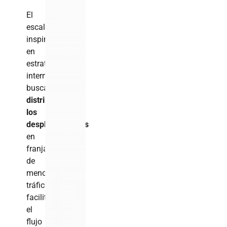
El
escalonamiento,
inspirado
en
estrategias
internacionales,
busca
distribuir
los
desplazamientos
en
franjas
de
menor
tráfico,
facilitando
el
flujo