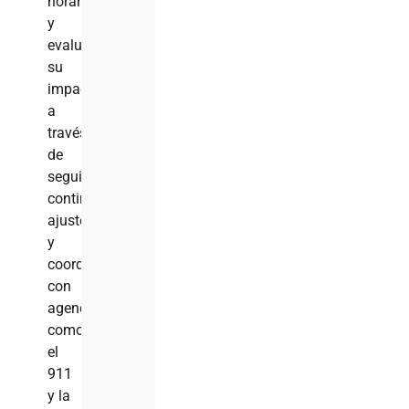
horarios
y
evaluarán
su
impacto
a
través
de
seguimiento
continuo,
ajustes
y
coordinación
con
agencias
como
el
911
y la