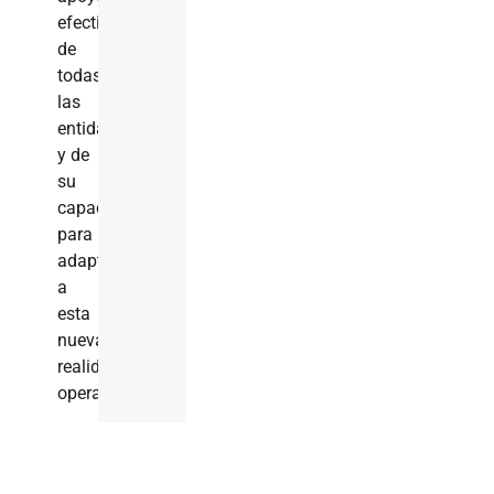
efectivo
de
todas
las
entidades
y de
su
capacidad
para
adaptarse
a
esta
nueva
realidad
operativa.