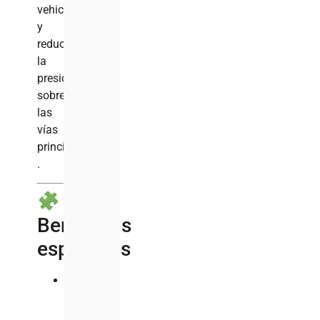
vehicular
y
reduciendo
la
presión
sobre
las
vías
principales
.
Beneficios
esperados
Menos
atascos
en