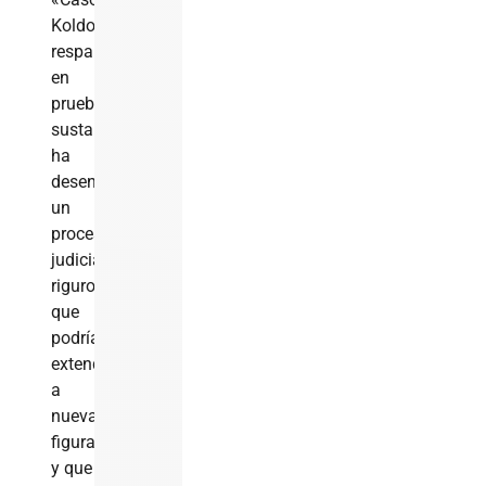
Koldo»,
respaldado
en
pruebas
sustanciales,
ha
desencadenado
un
proceso
judicial
riguroso
que
podría
extenderse
a
nuevas
figuras
y que