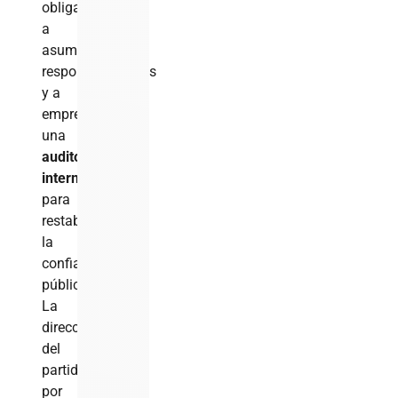
obligado
a
asumir
responsabilidades
y a
emprender
una
auditoría
interna
para
restablecer
la
confianza
pública
.
La
dirección
del
partido,
por