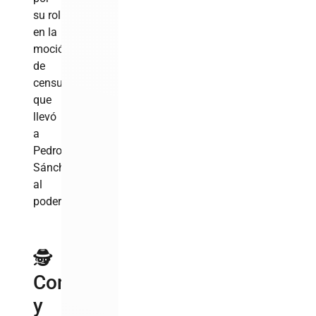
su rol
en la
moción
de
censura
que
llevó
a
Pedro
Sánchez
al
poder
🕵️
Contexto
y