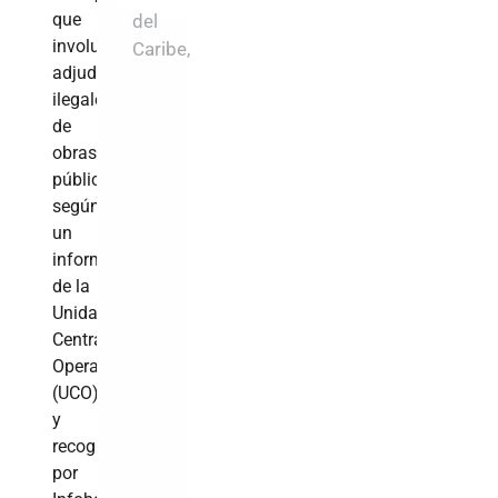
que
del
involucra
Caribe,
adjudicaciones
ilegales
de
obras
públicas,
según
un
informe
de la
Unidad
Central
Operativa
(UCO)
y
recogido
por