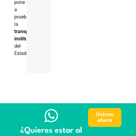
pone
a
prueba
la
transparencia
institucional
del
Estado.
Unirme
ahora
¿Quieres estar al