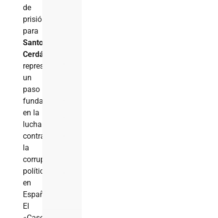
de
prisión
para
Santos
Cerdán
representa
un
paso
fundamental
en la
lucha
contra
la
corrupción
política
en
España.
El
«Caso