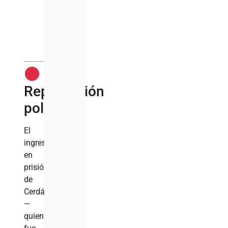
elementos
clave
de
prueba
Repercusión
política
El
ingreso
en
prisión
de
Cerdán
—
quien