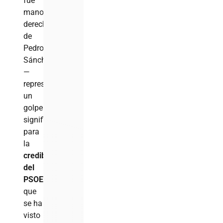
fue
mano
derecha
de
Pedro
Sánchez
—
representa
un
golpe
significativo
para
la
credibilidad
del
PSOE
,
que
se ha
visto