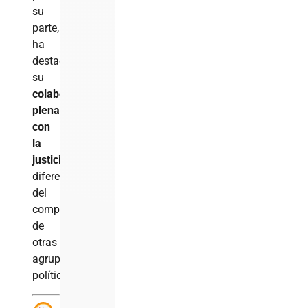
su
parte,
ha
destacado
su
colaboración
plena
con
la
justicia
,
diferenciándose
del
comportamiento
de
otras
agrupaciones
políticas
.