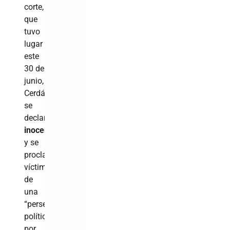
corte,
que
tuvo
lugar
este
30 de
junio,
Cerdán
se
declaró
inocente
y se
proclamó
víctima
de
una
“persecución
política”
por