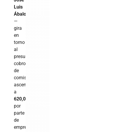
Luis
Ábalos
—
gira
en
torno
al
presunto
cobro
de
comisiones
ascendentes
a
620,000 €
por
parte
de
empresas