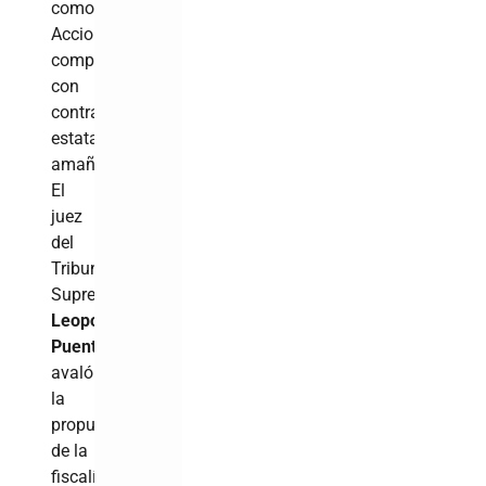
como
Acciona,
compensadas
con
contratos
estatales
amañados
.
El
juez
del
Tribunal
Supremo,
Leopoldo
Puente
,
avaló
la
propuesta
de la
fiscalía