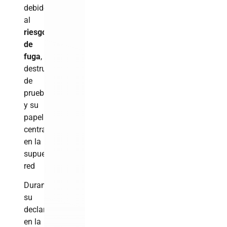
debido
al
riesgo
de
fuga
,
destrucción
de
pruebas
y su
papel
central
en la
supuesta
red
Durante
su
declaración
en la