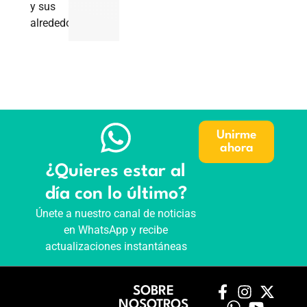
y sus
alrededores.
Unirme
ahora
¿Quieres estar al
día con lo último?
Únete a nuestro canal de noticias
en WhatsApp y recibe
actualizaciones instantáneas
SOBRE
NOSOTROS