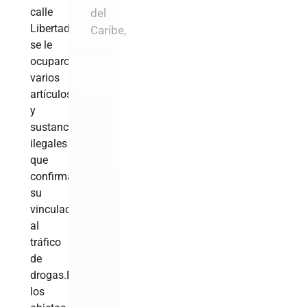
calle
del
Libertad,
Caribe,
se le
ocuparon
varios
artículos
y
sustancias
ilegales
que
confirman
su
vinculación
al
tráfico
de
drogas.Entre
los