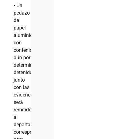
• Un
pedazo
de
papel
aluminio
con
contenido
aún por
determinar.El
detenido,
junto
con las
evidencias,
será
remitido
al
departamento
correspondiente