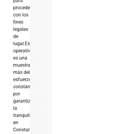
para
proceder
con los
fines
legales
de
lugar.Este
operativo
es una
muestra
más del
esfuerzo
constante
por
garantizar
la
tranquilidad
en
Constanza