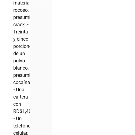
material
rocoso,
presumiblemente
crack. •
Treinta
y cinco
porciones
de un
polvo
blanco,
presumiblemente
cocaína.
• Una
cartera
con
RD$1,400.
• Un
teléfono
celular.