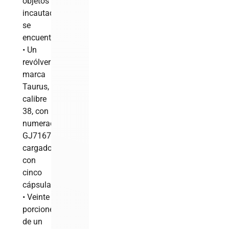
objetos
incautados
se
encuentran:
• Un
revólver
marca
Taurus,
calibre
38, con
numeración
GJ71673,
cargado
con
cinco
cápsulas.
• Veinte
porciones
de un