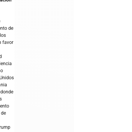
e
ento de
los
n favor
d
iencia
mo
 Unidos
ania
, donde
s
iento
 de
Trump