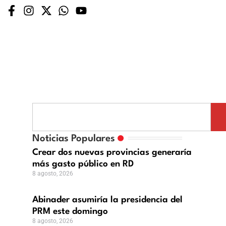
binader
sumiría
Noticias Populares
cias
residencia
Crear dos nuevas provincias generaría
ría
el
más gasto público en RD
RM
8 agosto, 2026
ste
omingo
Abinader asumiría la presidencia del
sto,
PRM este domingo
26
8 agosto, 2026