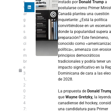
s
instado por
Donald Trump
a
V
postularse como Primer Minist
ar
Canadá plantea una cuestión
g
inquietante: ¿Está la política
a
convirtiéndose en un escenari
s
donde la popularidad supera a
di
preparación? Este fenómeno,
ci
conocido como «americanizac
e
política», amenaza con erosio
m
principios democráticos
br
tradicionales y podría tener un
e
impacto significativo en la Re
3
Dominicana de cara a las elec
1,
de 2028.
2
0
La propuesta de
Donald Trum
2
que
Wayne Gretzky,
la leyend
4
canadiense del hockey, consid
7:
una candidatura para Primer