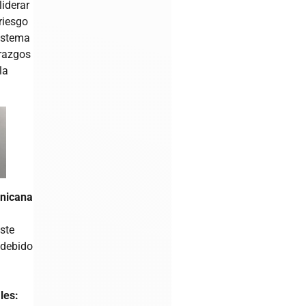
liderar
riesgo
sistema
erazgos
la
inicana
ste
 debido
les: