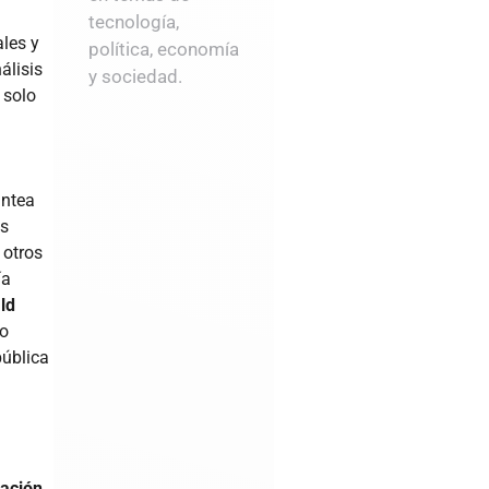
tecnología,
ales y
política, economía
álisis
y sociedad.
 solo
antea
os
 otros
ía
ld
o
pública
zación