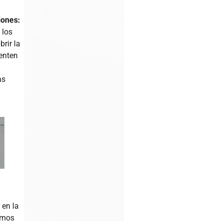
iones:
 los
brir la
enten
as
 en la
amos