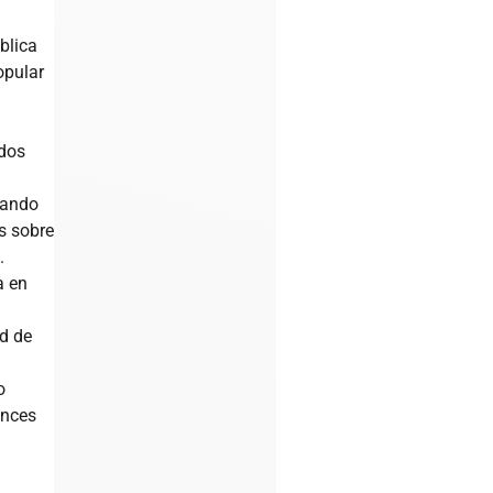
blica
opular
ndos
tando
s sobre
.
a en
ad de
o
ances