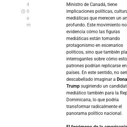
4
Ministro de Canadá, tiene
0
implicaciones políticas, cultur
a
mediáticas que merecen un an
m
profundo. Este movimiento no
evidencia cómo las figuras
mediáticas están tomando
protagonismo en escenarios
políticos, sino que también pl
interrogantes sobre cómo est
patrones podrían replicarse en
países. En este sentido, no ser
descabellado imaginar a
Dona
Trump
sugiriendo un candidat
mediático también para la Re
Dominicana, lo que podría
transformar radicalmente el
panorama político nacional.
El fenómeno de la americani