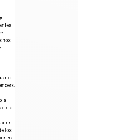
y
antes
te
uchos
e
as no
encers,
es a
 en la
rar un
de los
ciones