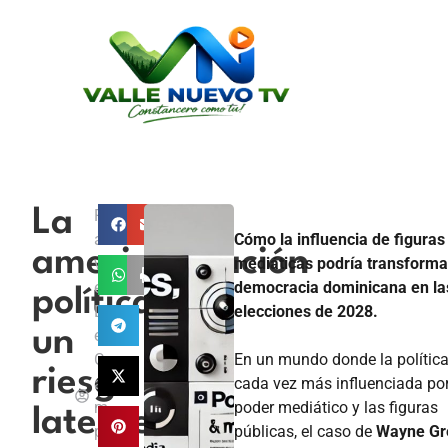
La
P
a
Cómo la influencia de figuras
americanización
v
mediáticas podría transforma
el
democracia dominicana en la
política:
D
elecciones de 2028.
un
e
C
En un mundo donde la política
riesgo
a
cada vez más influenciada por
m
poder mediático y las figuras
latente
p
públicas, el caso de
Wayne Gr