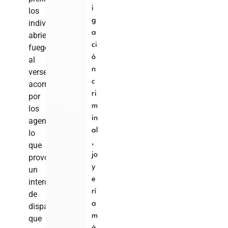
i
los
g
individuos
a
abrieron
ci
fuego
ó
al
n
verse
c
acorralados
ri
por
m
los
in
agentes,
al
lo
,
que
jo
provocó
y
un
e
intercambio
rí
de
a
disparos
m
que