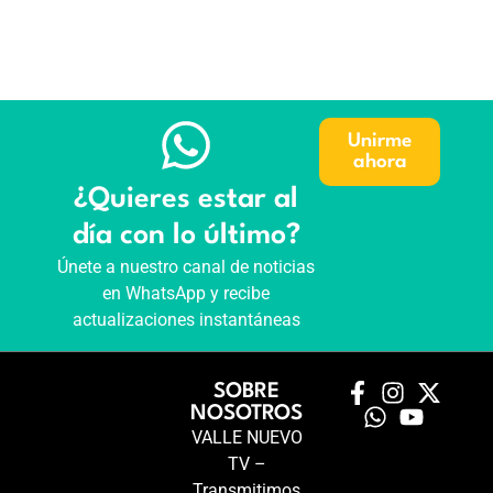
Unirme
ahora
¿Quieres estar al
día con lo último?
Únete a nuestro canal de noticias
en WhatsApp y recibe
actualizaciones instantáneas
SOBRE
NOSOTROS
VALLE NUEVO
TV –
Transmitimos