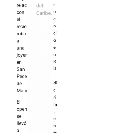
relacionada
del
c
con
u
Caribe,
el
e
reciente
n
robo
ci
a
a
una
e
joyería
n
en
R
San
D
Pedro
,
de
di
Macorís.
c
ri
El
m
operativo
,
se
e
llevó
n
a