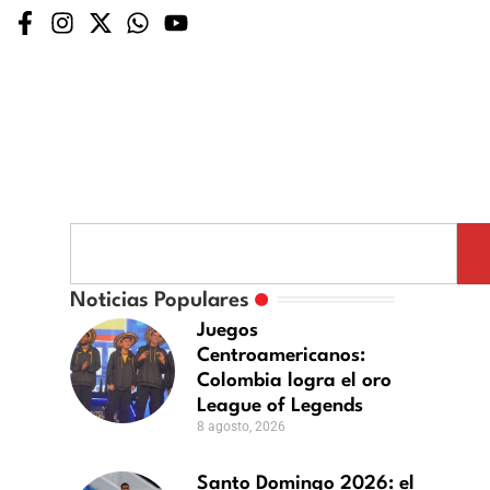
nto
Noticias Populares
ericanos:
mingo
26:
Juegos
Centroamericanos:
Colombia logra el oro
etismo
League of Legends
rra
8 agosto, 2026
rneo
Santo Domingo 2026: el
n