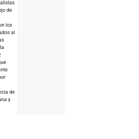
alistas
ejo de
on los
ados al
as
la
z
que
ante
por
ncia de
una y