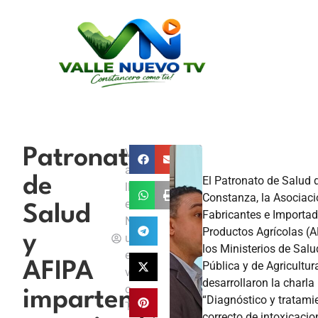
Patronato
V
a
El Patronato de Salud 
de
ll
Constanza, la Asociaci
e
Salud
Fabricantes e Importad
N
Productos Agrícolas (A
y
u
los Ministerios de Salu
e
Pública y de Agricultur
AFIPA
v
desarrollaron la charla
o
imparten
“Diagnóstico y tratami
T
correcto de intoxicacio