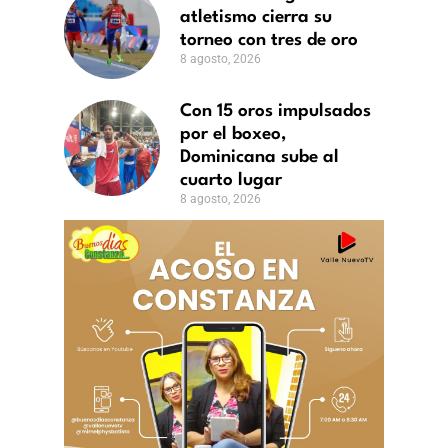
atletismo cierra su
s
torneo con tres de oro
8 agosto, 2026
o
to,
Con 15 oros impulsados
6
por el boxeo,
Dominicana sube al
cuarto lugar
8 agosto, 2026