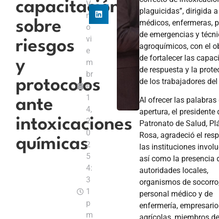
capacitación
V
plaguicidas”, dirigida a
n
médicos, enfermeras, 
sobre
o
de emergencias y técn
vi
riesgos
agroquímicos, con el o
e
de fortalecer las capa
y
m
de respuesta y la prote
br
de los trabajadores de
protocolos
e
1
Al ofrecer las palabras
ante
4,
apertura, el presidente 
intoxicaciones
2
Patronato de Salud, Pl
0
Rosa, agradeció el res
químicas
2
las instituciones invol
5
así como la presencia 
4:
autoridades locales,
3
organismos de socorro
1
personal médico y de
p
enfermería, empresari
m
agrícolas, miembros de