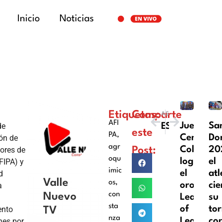
Inicio
Noticias
Etiquetas:
Comparte
ANTERIOR
SIGUIENTE
AFI
Juegos
Sa
de
Eddy Herrera y Vicente García galardonados en los Latin Grammy 2025
Solicitan a Ministerio de Cultura intervenir “Casa de Alofoke” por mensajes “contrarios a valores morales”
este
PA
,
Centroam
Do
ón de
agr
Colombia
20
ores de
Post:
oqu
logra
el
FIPA) y
imic
el
atl
d
Valle
os
,
oro
cie
a
con
Nuevo
League
su
sta
of
to
ento
TV
nza
Legends
co
nes por