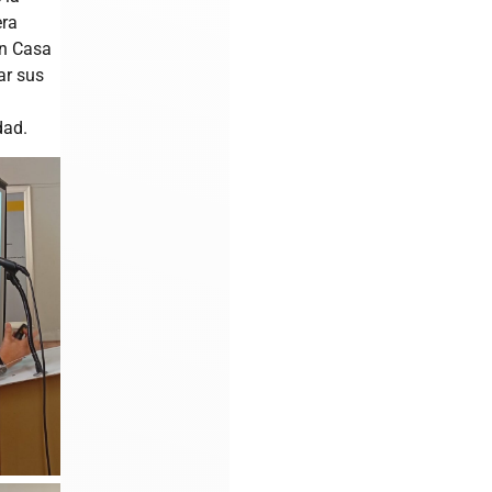
era
ón Casa
tar sus
dad.