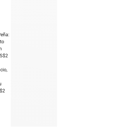
Peña:
nto
n
US$2
cio,
u
S$2