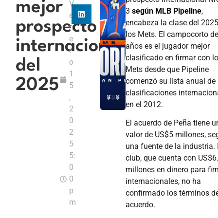
mejor
V
3
según MLB Pipeline
,
e
encabeza la clase del 202
prospecto
n
los Mets. El campocorto d
e
internacional
años es el jugador mejor
r
clasificado en firmar con l
del
o
Mets desde que Pipeline
1
comenzó su lista anual de
2025
5
clasificaciones internacion
,
en el 2012.
2
0
El acuerdo de Peña tiene u
2
valor de US$5 millones, s
5
una fuente de la industria. 
5:
club, que cuenta con US$6
0
millones en dinero para fi
0
internacionales, no ha
p
confirmado los términos de
m
acuerdo.