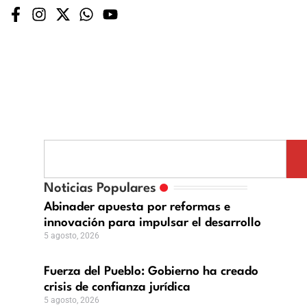
rza
blo:
Noticias Populares
ierno
Abinader apuesta por reformas e
innovación para impulsar el desarrollo
n
ado
5 agosto, 2026
is
Fuerza del Pueblo: Gobierno ha creado
fianza
crisis de confianza jurídica
ídica
5 agosto, 2026