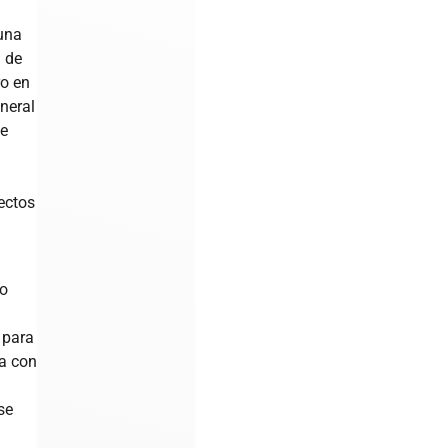
 una
a de
ro en
neral
se
l
ectos
do
 para
za con
l
se