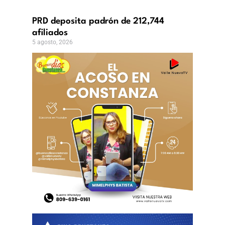
o,
PRD deposita padrón de 212,744
afiliados
5 agosto, 2026