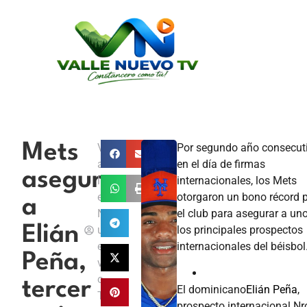
Mets
V
Por segundo año consecut
a
en el día de firmas
aseguran
ll
internacionales, los Mets
e
otorgaron un bono récord 
a
N
el club para asegurar a un
Elián
u
los principales prospectos
e
internacionales del béisbol
Peña,
v
o
tercer
El dominicano
Elián Peña
,
T
prospecto internacional Nr