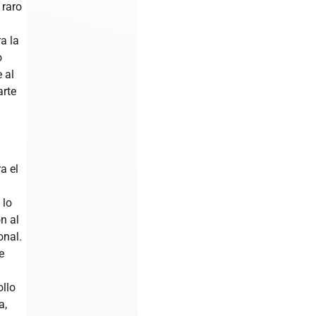
 raro
n
a la
o
 al
arte
a el
 lo
n al
onal.
e
llo
a,