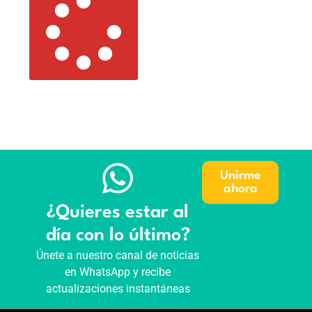
Unirme
ahora
¿Quieres estar al
día con lo último?
Únete a nuestro canal de noticias
en WhatsApp y recibe
actualizaciones instantáneas