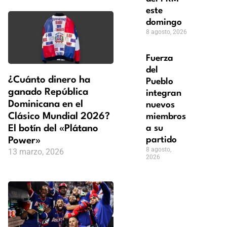
este
domingo
8 agosto, 2026
Fuerza
del
¿Cuánto dinero ha
Pueblo
ganado República
integran
Dominicana en el
nuevos
Clásico Mundial 2026?
miembros
El botín del «Plátano
a su
Power»
partido
8 agosto,
13 marzo, 2026
2026