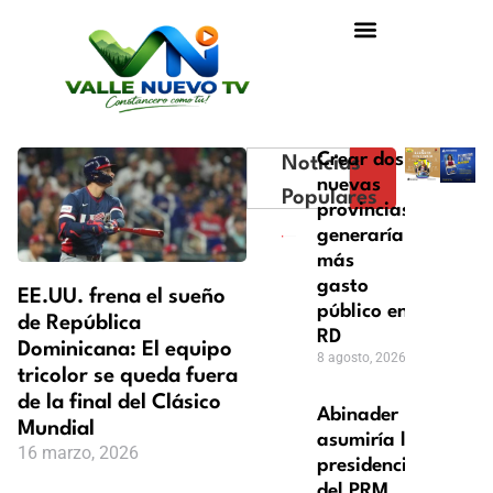
Crear dos
Noticias
nuevas
Populares
provincias
generaría
más
gasto
EE.UU. frena el sueño
público en
de República
RD
Dominicana: El equipo
8 agosto, 2026
tricolor se queda fuera
de la final del Clásico
Abinader
Mundial
asumiría la
16 marzo, 2026
presidencia
del PRM