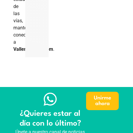
de
las
vías,
manténgase
conectado
a
VallenuevoTV.com
.
Unirme
ahora
¿Quieres estar al
día con lo último?
Únete a nuestro canal de noticias