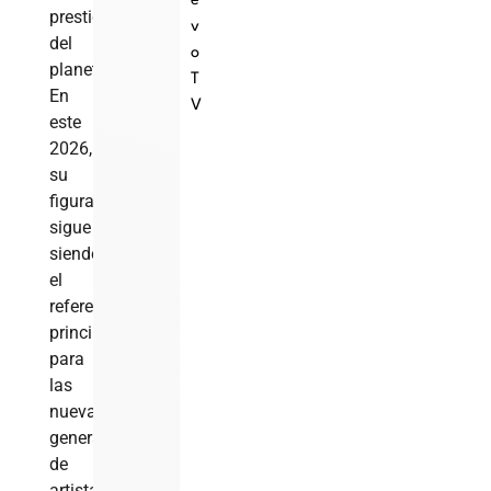
e
prestigiosos
v
del
o
planeta.
T
En
V
este
2026,
su
figura
sigue
siendo
el
referente
principal
para
las
nuevas
generaciones
de
artistas