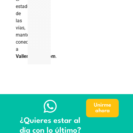
estado
de
las
vías,
manténgase
conectado
a
VallenuevoTV.com
.
Unirme
ahora
¿Quieres estar al
día con lo último?