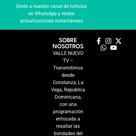
Únete a nuestro canal de noticias
en WhatsApp y recibe
actualizaciones instantáneas
SOBRE
NOSOTROS
VALLE NUEVO
TV –
Transmitimos
desde
Constanza, La
Vega, República
Dominicana,
con una
programación
enfocada a
resaltar las
bondades del