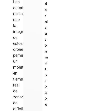
Las
d
autoridades
e
destacaron
r
que
ni
la
z
integración
a
de
ci
estos
ó
drones
n
permitirá
m
un
ili
monitoreo
t
en
a
tiempo
r
real
2
de
0
zonas
2
de
6
difícil