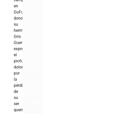
en
GoFundMe,
donde
su
hermana,
Gris
Guerrero,
expresó
el
profundo
dolor
por
la
pérdida
de
su
ser
querido.