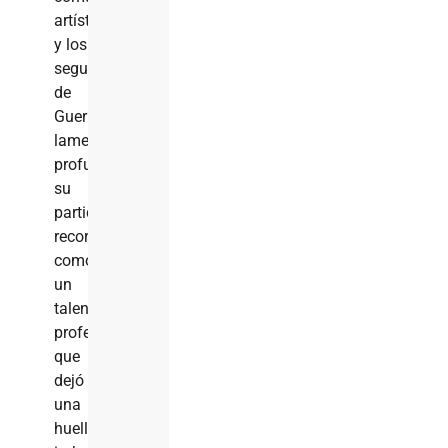
artística
y los
seguidores
de
Guerrero
lamentan
profundamente
su
partida,
recordándolo
como
un
talentoso
profesional
que
dejó
una
huella