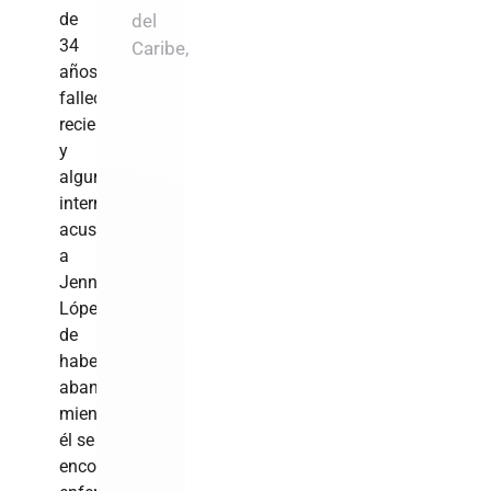
de
del
34
Caribe,
años,
falleció
recientemente,
y
algunos
internautas
acusan
a
Jennifer
López
de
haberlo
abandonado
mientras
él se
encontraba