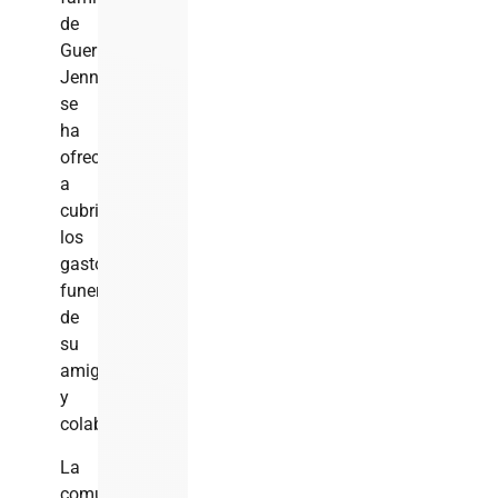
de
Guerrero;
Jenner
se
ha
ofrecido
a
cubrir
los
gastos
funerarios
de
su
amigo
y
colaborador.
La
comunidad