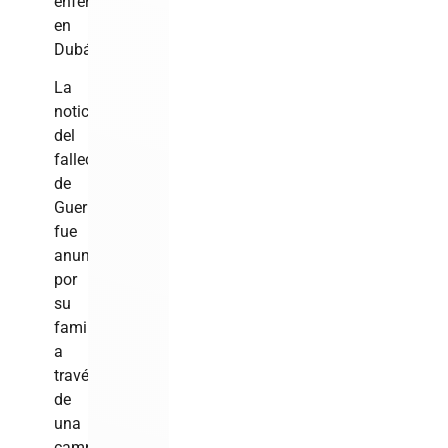
enfermo
en
Dubái.
La
noticia
del
fallecimiento
de
Guerrero
fue
anunciada
por
su
familia
a
través
de
una
campaña