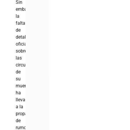
Sin
embargo,
la
falta
de
detalles
oficiales
sobre
las
circunstancias
de
su
muerte
ha
llevado
a la
propagación
de
rumores