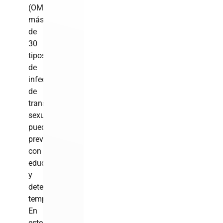
(OMS),
más
de
30
tipos
de
infecciones
de
transmisión
sexual
pueden
prevenirse
con
educación
y
detección
temprana.
En
este