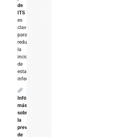
de
ITS
es
clave
para
reducir
la
incidencia
de
estas
infecciones.
Infórmate
más
sobre
la
prevención
de