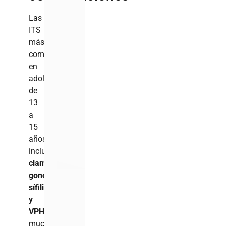
Las
ITS
más
comunes
en
adolescentes
de
13
a
15
años
incluyen
clamidia,
gonorrea,
sífilis
y
VPH
,
muchas