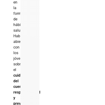
en
la
formación
de
hábitos
saludables.
Hablar
abiertamente
con
los
jóvenes
sobre
el
cuidado
del
cuerpo,
responsabilidad
y
prevención