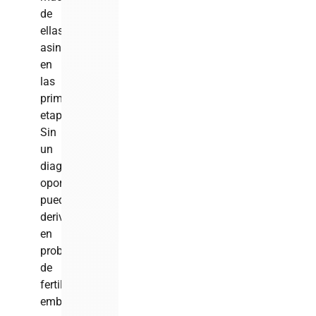
de
ellas
asintomáticas
en
las
primeras
etapas.
Sin
un
diagnóstico
oportuno,
pueden
derivar
en
problemas
de
fertilidad,
embarazos