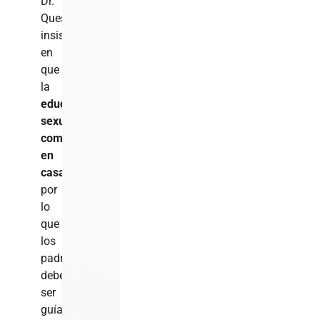
Dr.
Quesada
insiste
en
que
la
educación
sexual
comienza
en
casa
,
por
lo
que
los
padres
deben
ser
guías