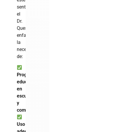
sentido,
el
Dr.
Quesada
enfatiza
la
necesidad
de:
Programas
educativos
en
escuelas
y
comunidades.
Uso
adecuado