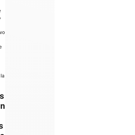
e
o
uvo
e
la
s
onales
s