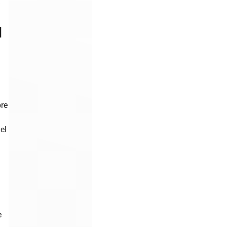
d
re
el
e