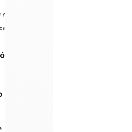
n y
ios
ión
o
e