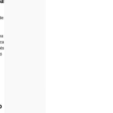
cas
de
na
ica
rés
có
o