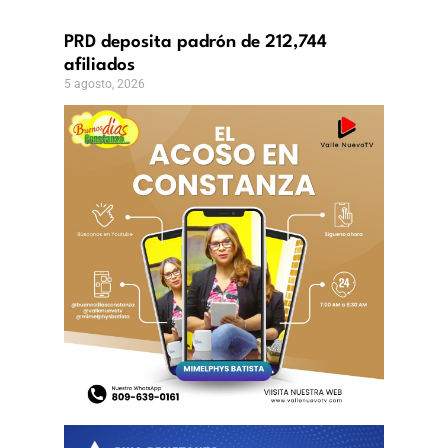
,
PRD deposita padrón de 212,744
afiliados
5 agosto, 2026