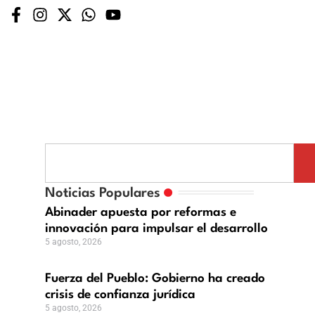
rza
blo:
Noticias Populares
ierno
Abinader apuesta por reformas e
innovación para impulsar el desarrollo
ado
5 agosto, 2026
is
Fuerza del Pueblo: Gobierno ha creado
fianza
crisis de confianza jurídica
dica
5 agosto, 2026