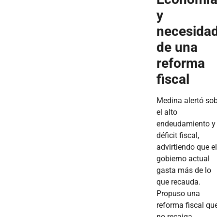
y
necesida
de una
reforma
fiscal
Medina alertó sob
el alto
endeudamiento y 
déficit fiscal,
advirtiendo que el
gobierno actual
gasta más de lo
que recauda.
Propuso una
reforma fiscal qu
no recaiga