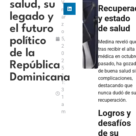
salud, su
V
Recupera
m
legado y
y estado
ar
z
de salud
el futuro
o
político
5,
Medina reveló que
2
tras recibir el alta
de la
0
médica en octubr
2
República
pasado, ha goza
5
de buena salud s
Dominicana
1
complicaciones,
1:
destacando que
3
nunca dudó de s
1
recuperación.
a
Logros y
m
desafíos
de su