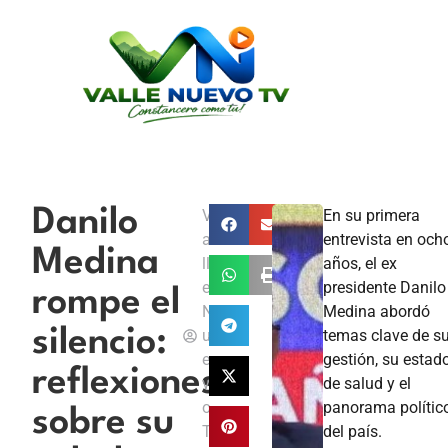
Danilo
V
En su primera
a
entrevista en och
Medina
ll
años, el ex
e
presidente Danilo
rompe el
N
Medina abordó
silencio:
u
temas clave de s
e
gestión, su estad
reflexiones
v
de salud y el
o
panorama polític
sobre su
T
del país.