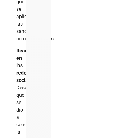
que
se
apliquen
las
sanciones
correspondientes.
Reacciones
en
las
redes
sociales
Desde
que
se
dio
a
conocer
la