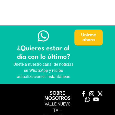
Unirme
ahora
¿Quieres estar al
día con lo último?
Únete a nuestro canal de noticias
en WhatsApp y recibe
actualizaciones instantáneas
SOBRE
NOSOTROS
VALLE NUEVO
TV –