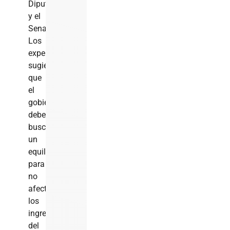
Diputados
y el
Senado.
Los
expertos
sugieren
que
el
gobierno
deberá
buscar
un
equilibrio
para
no
afectar
los
ingresos
del