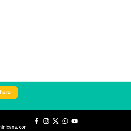
hora
inicana, con