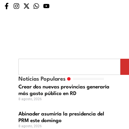
ader
iría
Noticias Populares
idencia
Crear dos nuevas provincias generaría
más gasto público en RD
8 agosto, 2026
ingo
Abinader asumiría la presidencia del
PRM este domingo
8 agosto, 2026