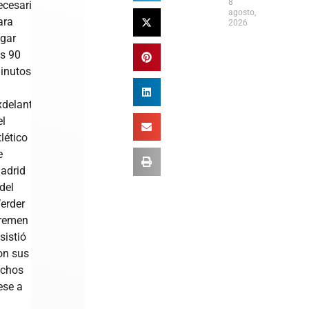
8
ecesaria»
agosto,
ara
2026
ugar
os 90
inutos.
xdelantero
el
lético
e
adrid
del
erder
remen
sistió
on sus
ichos
ese a