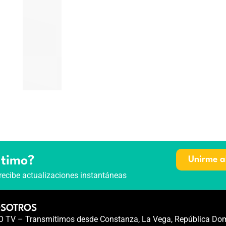
ltimo?
Unirme a
recibe actualizaciones instantáneas
OSOTROS
TV – Transmitimos desde Constanza, La Vega, República Dom