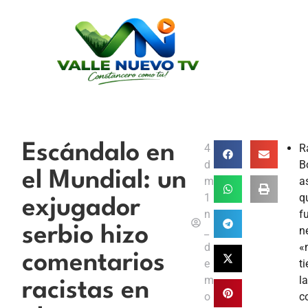
Escándalo en
4
R
d
B
el Mundial: un
m
a
1
q
exjugador
n
f
serbio hizo
_
n
d
«
comentarios
e
t
m
la
racistas en
o
c