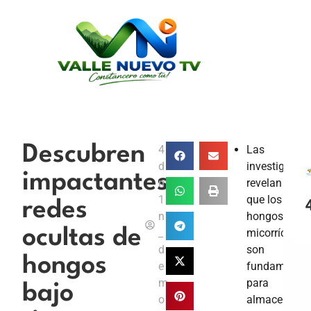
Descubren
4
Las
d
investigacio
impactantes
m
revelan
1
que los
redes
n
hongos
ocultas de
_
micorrícicos
d
son
hongos
e
fundamental
m
para
bajo
o
almacenar