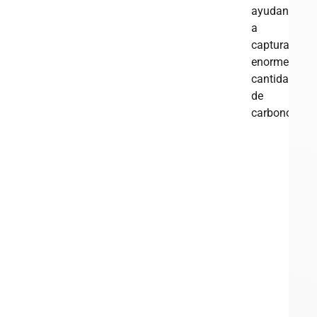
ayudan
a
capturar
enormes
cantidades
de
carbono.