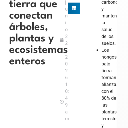
tierra que
j
carbono
u
y
conectan
n
mantener
i
la
árboles,
o
salud
plantas y
2
de los
2
suelos.
ecosistemas
,
Los
2
hongos
enteros
0
bajo
2
tierra
6
forman
1
alianzas
0:
con el
4
80% de
9
las
a
plantas
m
terrestres
y