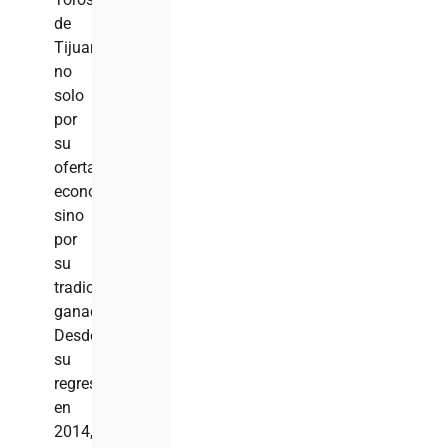
de
Tijuana
no
solo
por
su
oferta
económica,
sino
por
su
tradición
ganadora.
Desde
su
regreso
en
2014,