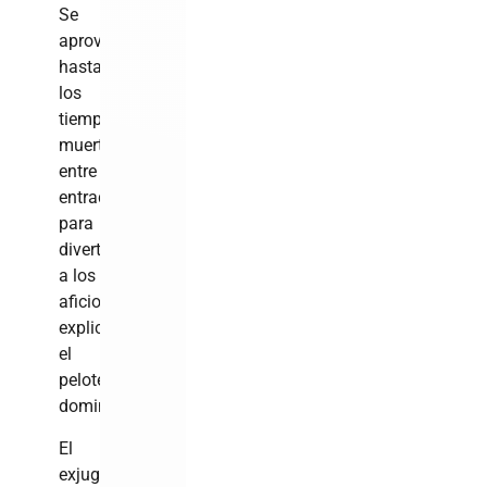
Se
aprovechan
hasta
los
tiempos
muertos
entre
entradas
para
divertir
a los
aficionados»,
explicó
el
pelotero
dominicano.
El
exjugador