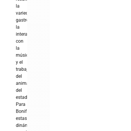
la
variedad
gastronómica,
la
interacción
con
la
música
y el
trabajo
del
animador
del
estadio.
Para
Bonifacio,
estas
dinámicas