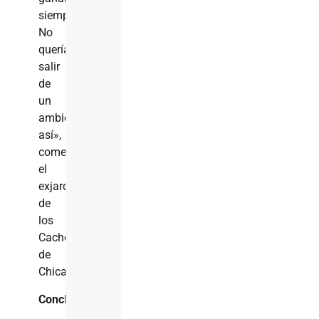
siempre.
No
quería
salir
de
un
ambiente
así»,
comentó
el
exjardinero
de
los
Cachorros
de
Chicago.
Conclusión