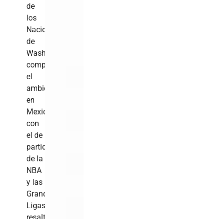
de
los
Nacionales
de
Washington
comparó
el
ambiente
en
Mexicali
con
el de
partidos
de la
NBA
y las
Grandes
Ligas,
resaltando