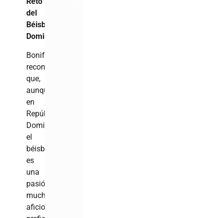
Reto
del
Béisbol
Dominicano
Bonifacio
reconoció
que,
aunque
en
República
Dominicana
el
béisbol
es
una
pasión,
muchos
aficionados