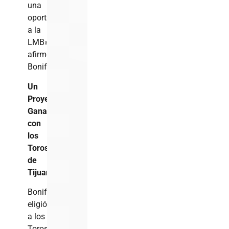
una
oportunidad
a la
LMB»,
afirmó
Bonifacio.
Un
Proyecto
Ganador
con
los
Toros
de
Tijuana
Bonifacio
eligió
a los
Toros