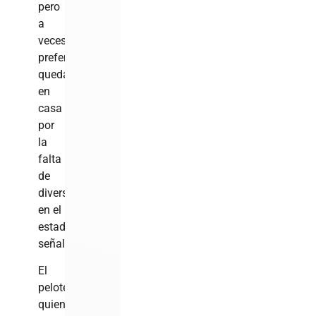
pero
a
veces
preferimos
quedarnos
en
casa
por
la
falta
de
diversión
en el
estadio»,
señaló.
El
pelotero,
quien