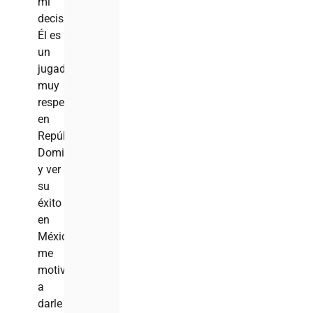
mi
decisión.
Él es
un
jugador
muy
respetado
en
República
Dominicana,
y ver
su
éxito
en
México
me
motivó
a
darle