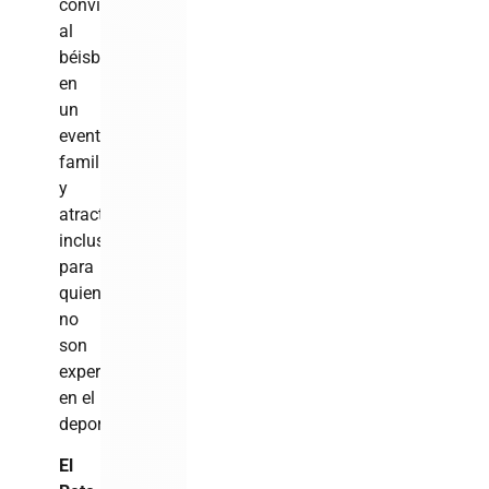
convierten
al
béisbol
en
un
evento
familiar
y
atractivo,
incluso
para
quienes
no
son
expertos
en el
deporte.
El