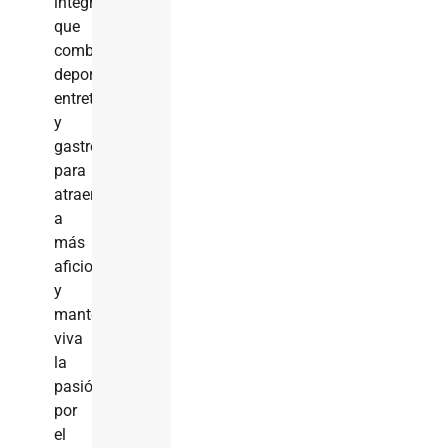
integral
que
combine
deporte,
entretenimiento
y
gastronomía
para
atraer
a
más
aficionados
y
mantener
viva
la
pasión
por
el