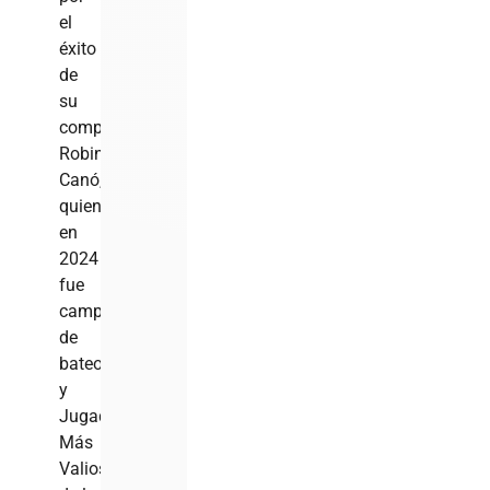
el
éxito
de
su
compatriota
Robinson
Canó,
quien
en
2024
fue
campeón
de
bateo
y
Jugador
Más
Valioso