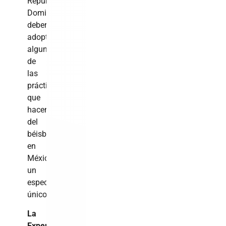
República
Dominicana
debería
adoptar
algunas
de
las
prácticas
que
hacen
del
béisbol
en
México
un
espectáculo
único.
La
Experiencia