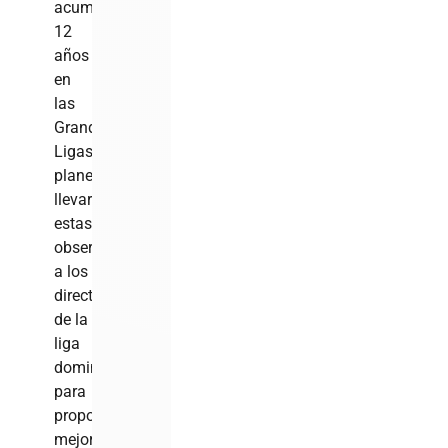
acumuló
12
años
en
las
Grandes
Ligas,
planea
llevar
estas
observaciones
a los
directivos
de la
liga
dominicana
para
proponer
mejoras