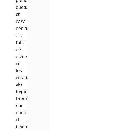
prefieren
quedarse
en
casa
debido
a la
falta
de
diversión
en
los
estadios.
«En
República
Dominicana
nos
gusta
el
béisbol,