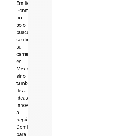
Emilio
Bonifacio
no
solo
busca
continuar
su
carrera
en
México,
sino
también
llevar
ideas
innovadoras
a
República
Dominicana
para