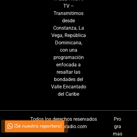
TV –
Transmitimos
desde
Constanza, La
Vega, República
Dominicana,
con una
programación
enfocada a
resaltar las
bondades del
Valle Encantado
del Caribe
Todos los derechos reservados
Pro
Generacionradio.com
gra
¡Sé nuestro reportero!
mas