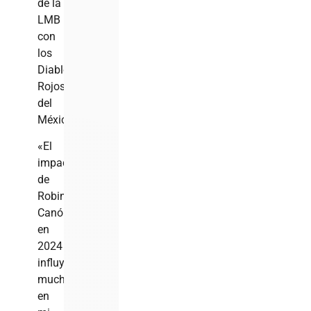
de la
LMB
con
los
Diablos
Rojos
del
México.
«El
impacto
de
Robinson
Canó
en
2024
influyó
mucho
en