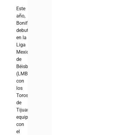
Este
año,
Bonifacio
debutará
en la
Liga
Mexicana
de
Béisbol
(LMB)
con
los
Toros
de
Tijuana,
equipo
con
el