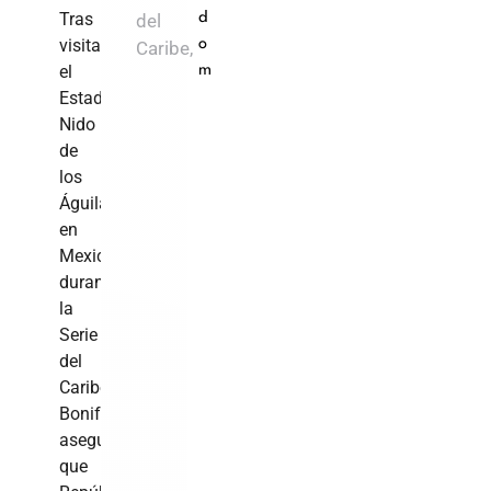
Tras
del
d
visitar
o
Caribe,
el
m
Estadio
Nido
de
los
Águilas
en
Mexicali
durante
la
Serie
del
Caribe,
Bonifacio
asegura
que