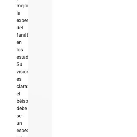
mejorar
la
experiencia
del
fanático
en
los
estadios.
Su
visión
es
clara:
el
béisbol
debe
ser
un
espectáculo