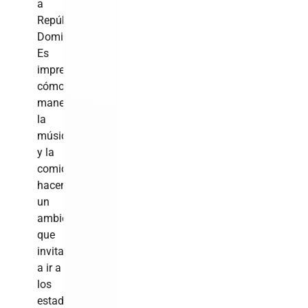
a
República
Dominicana.
Es
impresionante
cómo
manejan
la
música
y la
comida,
hacen
un
ambiente
que
invita
a ir a
los
estadios.