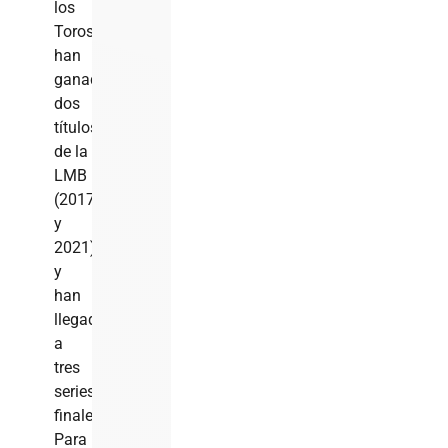
los
Toros
han
ganado
dos
títulos
de la
LMB
(2017
y
2021)
y
han
llegado
a
tres
series
finales.
Para