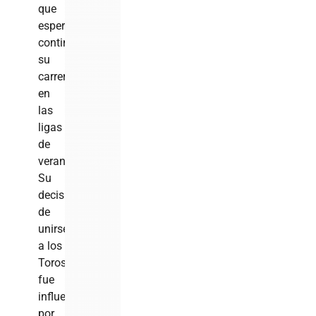
que
espera
continuar
su
carrera
en
las
ligas
de
verano.
Su
decisión
de
unirse
a los
Toros
fue
influenciada
por