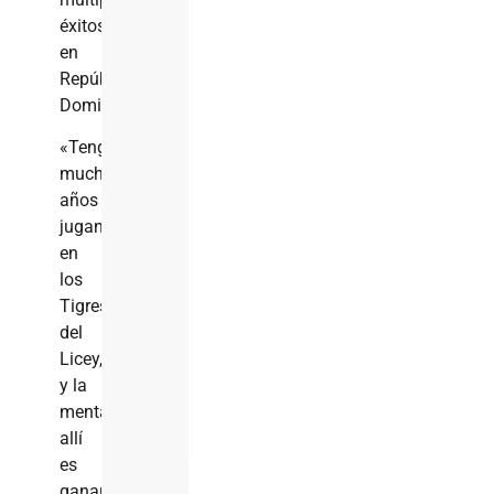
éxitos
en
República
Dominicana.
«Tengo
muchos
años
jugando
en
los
Tigres
del
Licey,
y la
mentalidad
allí
es
ganar