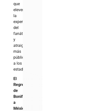
que
eleven
la
experiencia
del
fanático
y
atraigan
más
público
a los
estadios.
El
Regreso
de
Bonifacio
a
México