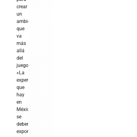
crear
un
ambiente
que
va
más
allá
del
juego.
«La
experiencia
que
hay
en
México
se
debería
exportar