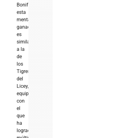
Bonifacio,
esta
mentalidad
ganadora
es
similar
a la
de
los
Tigres
del
Licey,
equipo
con
el
que
ha
logrado
múltiples