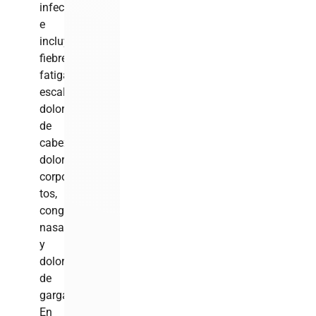
infección
e
incluyen
fiebre,
fatiga,
escalofríos,
dolor
de
cabeza,
dolores
corporales,
tos,
congestión
nasal
y
dolor
de
garganta.
En