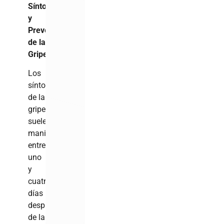
Síntomas
y
Prevención
de la
Gripe
Los
síntomas
de la
gripe
suelen
manifestarse
entre
uno
y
cuatro
días
después
de la