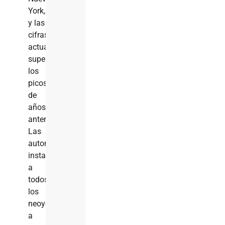
York,
y las
cifras
actuales
superan
los
picos
de
años
anteriores.
Las
autoridades
instan
a
todos
los
neoyorquinos
a