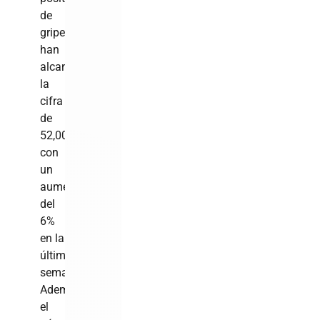
de
gripe
han
alcanzado
la
cifra
de
52,000,
con
un
aumento
del
6%
en la
última
semana.
Además,
el