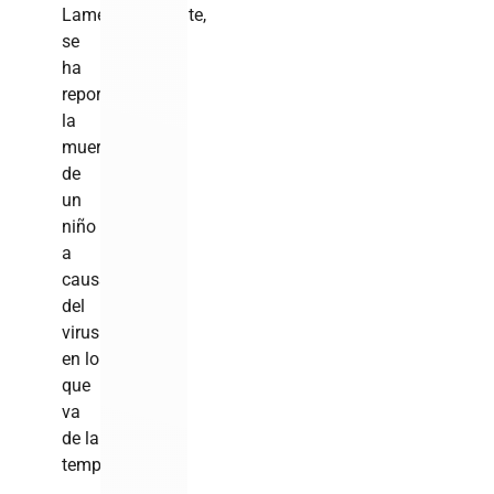
Lamentablemente,
se
ha
reportado
la
muerte
de
un
niño
a
causa
del
virus
en lo
que
va
de la
temporada.