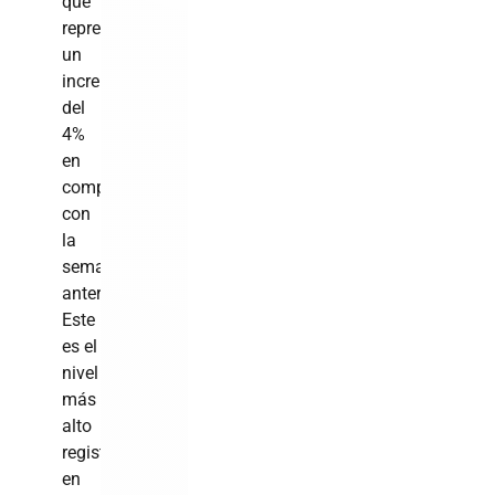
que
representa
un
incremento
del
4%
en
comparación
con
la
semana
anterior.
Este
es el
nivel
más
alto
registrado
en