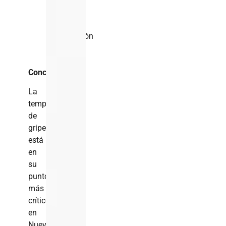
prevenir
la
propagación
del
virus.
Conclusión
La
temporada
de
gripe
está
en
su
punto
más
crítico
en
Nueva