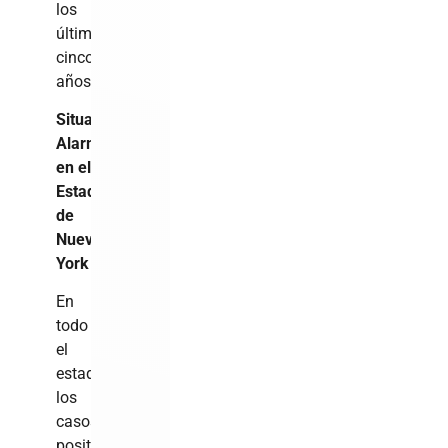
los
últimos
cinco
años.
Situación
Alarmante
en el
Estado
de
Nueva
York
En
todo
el
estado,
los
casos
positivos