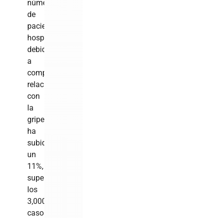
número
de
pacientes
hospitalizados
debido
a
complicaciones
relacionadas
con
la
gripe
ha
subido
un
11%,
superando
los
3,000
casos.