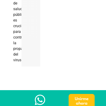
de
salud
pública
es
crucial
para
controlar
la
propagación
del
virus.
Unirme
ahora