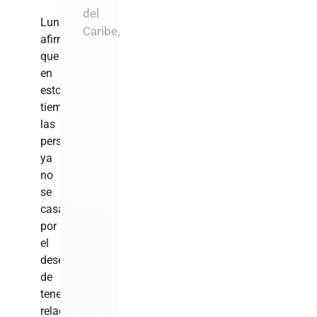
del
Luna
Caribe,
afirmó
que
en
estos
tiempos
las
personas
ya
no
se
casan
por
el
deseo
de
tener
relaciones