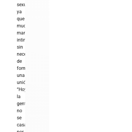
sexuales,
ya
que
muchas
mantienen
intimidad
sin
necesidad
de
formalizar
una
unión.
“Hoy
la
gente
no
se
casa
por