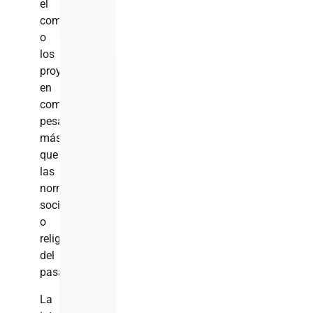
el
compañerismo
o
los
proyectos
en
común
pesan
más
que
las
normas
sociales
o
religiosas
del
pasado.
La