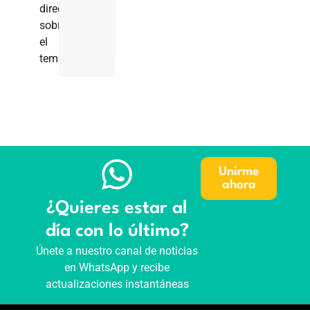
directa
sobre
el
tema.
Unirme
ahora
¿Quieres estar al
día con lo último?
Únete a nuestro canal de noticias
en WhatsApp y recibe
actualizaciones instantáneas