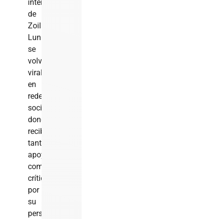
intervención
de
Zoila
Luna
se
volvió
viral
en
redes
sociales,
donde
recibió
tanto
apoyo
como
críticas
por
su
perspectiva