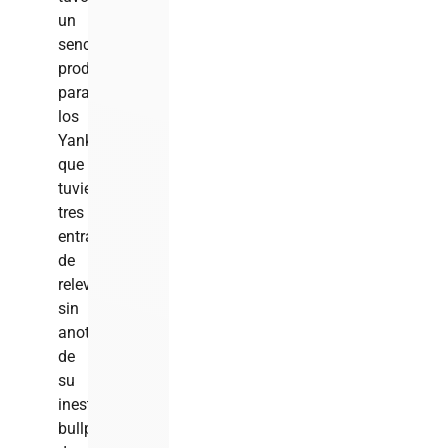
un
sencillo
productor
para
los
Yankees,
que
tuvieron
tres
entradas
de
relevo
sin
anotaciones
de
su
inestable
bullpen