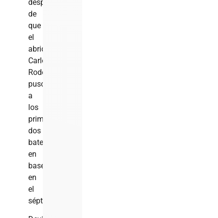
después
de
que
el
abridor
Carlos
Rodón
puso
a
los
primeros
dos
bateadores
en
base
en
el
séptimo.