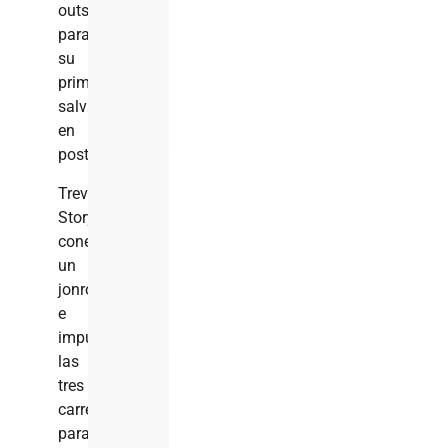
outs
para
su
primer
salvamento
en
postemporada.
Trevor
Story
conectó
un
jonrón
e
impulsó
las
tres
carreras
para