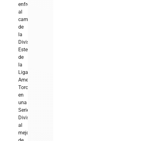
enfrentar
al
campeón
de
la
División
Este
de
la
Liga
Americana,
Toronto,
en
una
Serie
Divisional
al
mejor
de