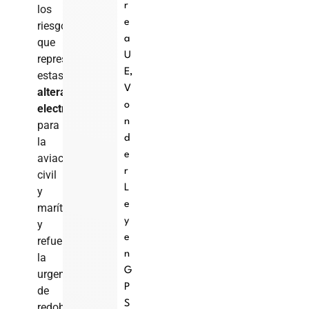
r
los
e
riesgos
a
que
U
representan
E
,
estas
V
alteraciones
o
electrónicas
n
para
d
la
e
aviación
r
civil
L
y
e
marítima,
y
y
e
refuerza
n
la
G
urgencia
P
de
S
redoblar