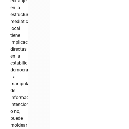
extranjero
en la
estructura
mediática
local
tiene
implicaciones
directas
en la
estabilidad
democrática.
La
manipulación
de
información,
intencionada
o no,
puede
moldear