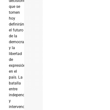
decisiones
que se
tomen
hoy
definirán
el futuro
de la
democracia
y la
libertad
de
expresión
en el
país. La
batalla
entre
independencia
y
intervención