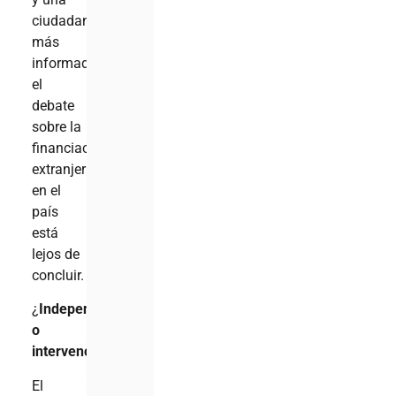
ciudadanía
más
informada,
el
debate
sobre la
financiación
extranjera
en el
país
está
lejos de
concluir.
¿
Independencia
o
intervención?
El