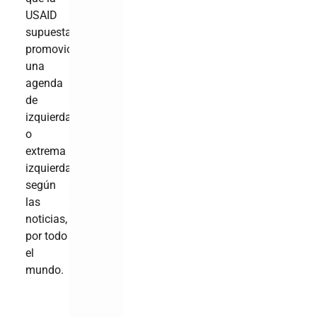
USAID
supuestamente
promovió
una
agenda
de
izquierda,
o
extrema
izquierda
según
las
noticias,
por todo
el
mundo.