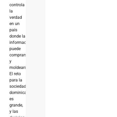
controla
la
verdad
en un
país
donde la
información
puede
comprarse
y
moldearse?
El reto
para la
sociedad
dominicana
es
grande,
y las