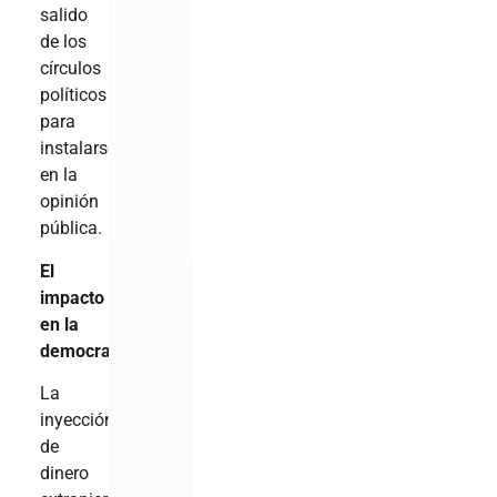
salido
de los
círculos
políticos
para
instalarse
en la
opinión
pública.
El
impacto
en la
democracia
La
inyección
de
dinero