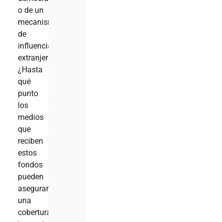
o de un
mecanismo
de
influencia
extranjera?
¿Hasta
qué
punto
los
medios
que
reciben
estos
fondos
pueden
asegurar
una
cobertura