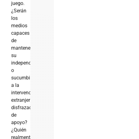
juego.
¿Serán
los
medios
capaces
de
mantener
su
independencia
o
sucumbirán
a la
intervención
extranjera
disfrazada
de
apoyo?
¿Quién
realmente