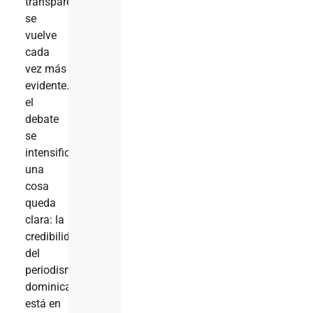
transparente
se
vuelve
cada
vez más
evidente.Mientras
el
debate
se
intensifica,
una
cosa
queda
clara: la
credibilidad
del
periodismo
dominicano
está en