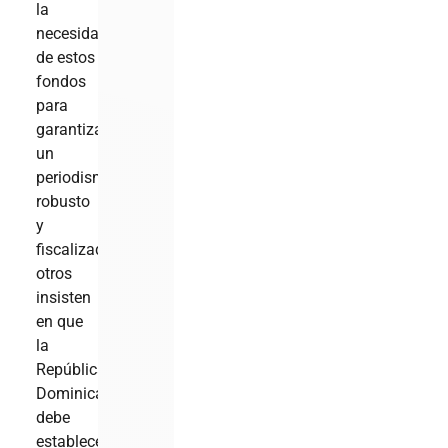
la
necesidad
de estos
fondos
para
garantizar
un
periodismo
robusto
y
fiscalizador,
otros
insisten
en que
la
República
Dominicana
debe
establecer