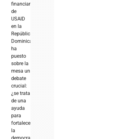
financiamiento
de
USAID
en la
República
Dominicana
ha
puesto
sobre la
mesa un
debate
crucial:
¿se trata
de una
ayuda
para
fortalecer
la
democracia