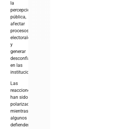
la
percepción
pública,
afectar
procesos
electorales
y
generar
desconfianza
en las
instituciones.
Las
reacciones
han sido
polarizadas:
mientras
algunos
defienden