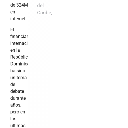
de 324M
del
en
Caribe,
internet.
El
financiamiento
internacional
en la
República
Dominicana
ha sido
un tema
de
debate
durante
años,
pero en
las
últimas