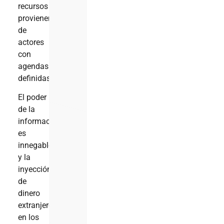
recursos
provienen
de
actores
con
agendas
definidas?
El poder
de la
información
es
innegable
y la
inyección
de
dinero
extranjero
en los