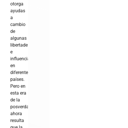
otorga
ayudas
a
cambio
de
algunas
libertades
e
influencia
en
diferentes
países.
Pero en
esta era
de la
posverdad,
ahora
resulta
que la