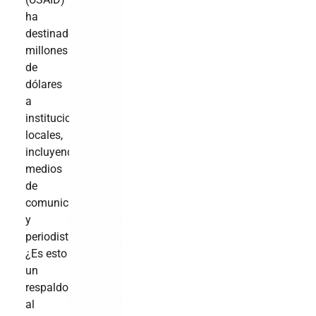
ha
destinado
millones
de
dólares
a
instituciones
locales,
incluyendo
medios
de
comunicación
y
periodistas.
¿Es esto
un
respaldo
al