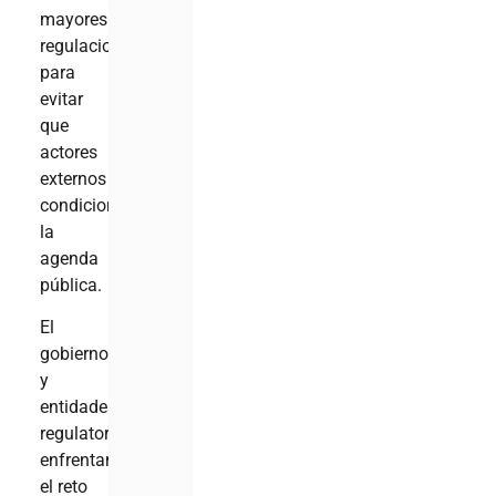
mayores
regulaciones
para
evitar
que
actores
externos
condicionen
la
agenda
pública.
El
gobierno
y
entidades
regulatorias
enfrentan
el reto