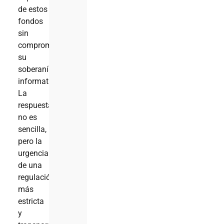
de estos
fondos
sin
comprometer
su
soberanía
informativa?
La
respuesta
no es
sencilla,
pero la
urgencia
de una
regulación
más
estricta
y