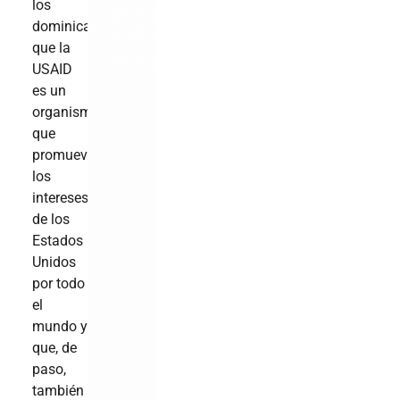
los
dominicanos,
que la
USAID
es un
organismo
que
promueve
los
intereses
de los
Estados
Unidos
por todo
el
mundo y
que, de
paso,
también