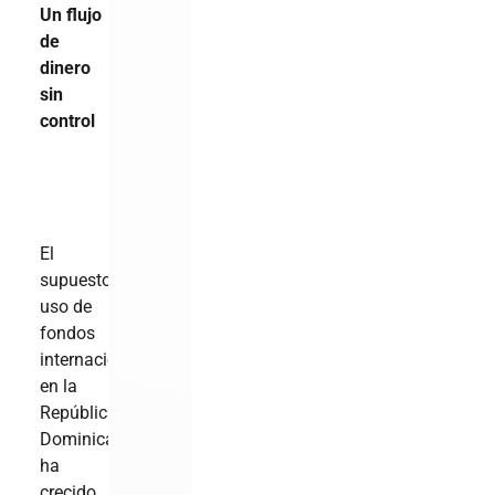
Un flujo
de
dinero
sin
control
El
supuesto
uso de
fondos
internacionales
en la
República
Dominicana
ha
crecido