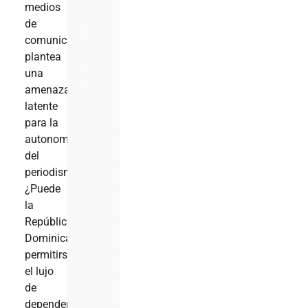
medios
de
comunicación
plantea
una
amenaza
latente
para la
autonomía
del
periodismo.
¿Puede
la
República
Dominicana
permitirse
el lujo
de
depender