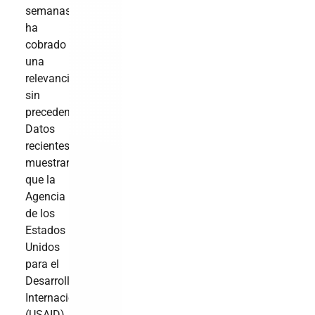
semanas
ha
cobrado
una
relevancia
sin
precedentes.
Datos
recientes
muestran
que la
Agencia
de los
Estados
Unidos
para el
Desarrollo
Internacional
(USAID)