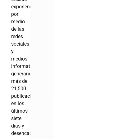
exponencialmente
por
medio
de las
redes
sociales
y
medios
informativos,
generando
más de
21,500
publicaciones
en los
últimos
siete
días y
desencadenando