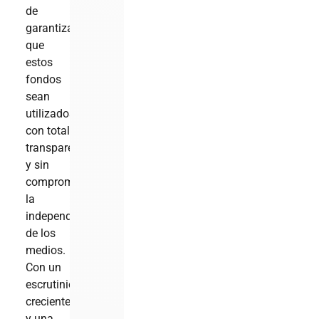
de
garantizar
que
estos
fondos
sean
utilizados
con total
transparencia
y sin
comprometer
la
independencia
de los
medios.
Con un
escrutinio
creciente
y una