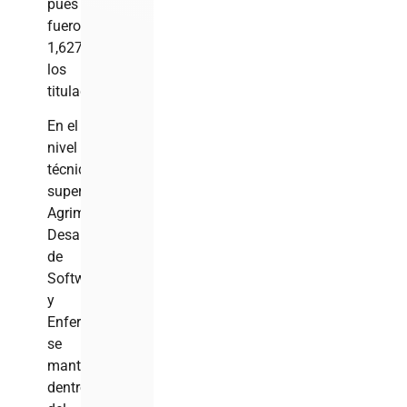
pues
fueron
1,627
los
titulados.
En el
nivel
técnico
superior,
Agrimensura,
Desarrollo
de
Software
y
Enfermería
se
mantienen
dentro