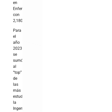
en
Enfermería
con
2,180.
Para
el
año
2023
se
sumó
al
“top”
de
las
más
estudiadas
la
Ingeniería