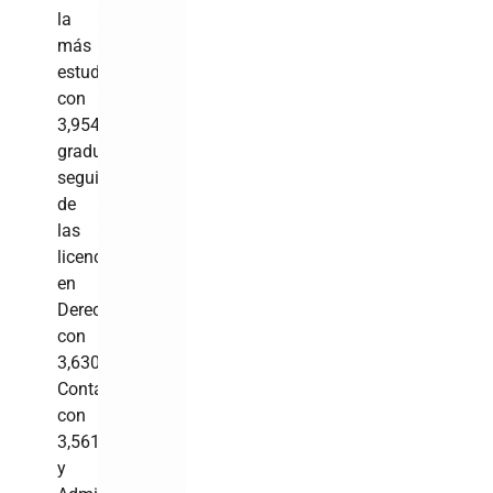
la
más
estudiada
con
3,954
graduados,
seguida
de
las
licenciaturas
en
Derecho
con
3,630;
Contabilidad,
con
3,561
y