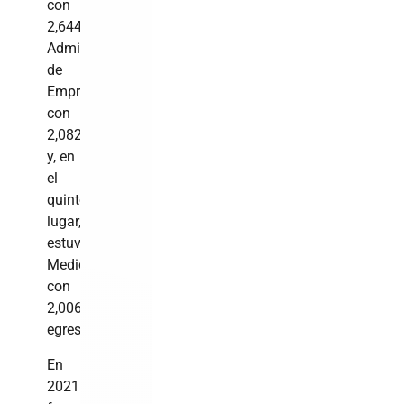
con
2,644;
Administración
de
Empresas
con
2,082
y, en
el
quinto
lugar,
estuvo
Medicina,
con
2,006
egresados.
En
2021