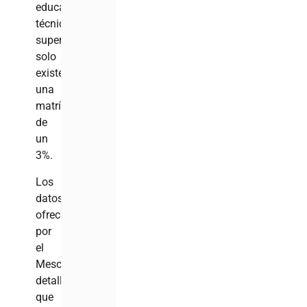
educación
técnica
superior,
solo
existe
una
matrícula
de
un
3%.
Los
datos
ofrecidos
por
el
Mescyt
detallan
que