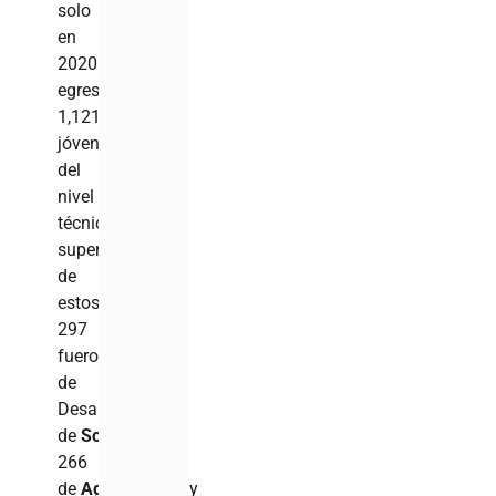
solo
en
2020
egresaron
1,121
jóvenes
del
nivel
técnico
superior,
de
estos,
297
fueron
de
Desarrollo
de
Software
,
266
de
Agrimensura
y