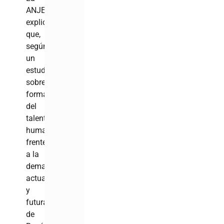
ANJE
explicó
que,
según
un
estudio
sobre
formación
del
talento
humano
frente
a la
demanda
actual
y
futura
de