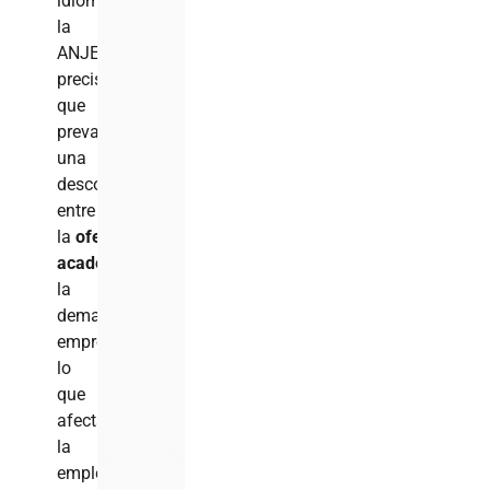
idiomas,
la
ANJE
precisó
que
prevalece
una
desconexión
entre
la
oferta
académica
y
la
demanda
empresarial,
lo
que
afecta
la
empleabilidad