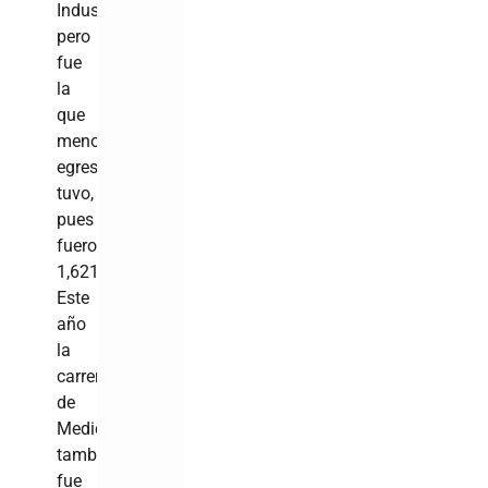
Industrial,
pero
fue
la
que
menos
egresados
tuvo,
pues
fueron
1,621.
Este
año
la
carrera
de
Medicina
también
fue