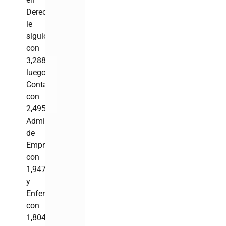
Derecho
le
siguió
con
3,288;
luego,
Contabilidad
con
2,495;
Administración
de
Empresas
con
1,947
y
Enfermería
con
1,804.