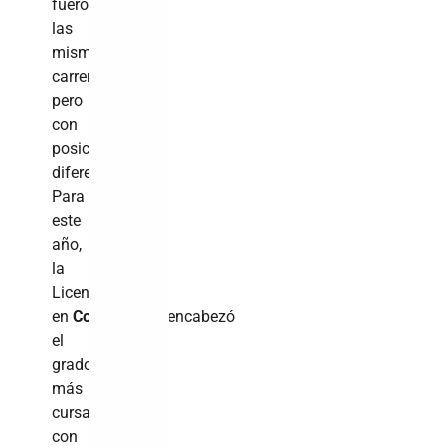
fueron
las
mismas
carreras,
pero
con
posiciones
diferentes.
Para
este
año,
la
Licenciatura
en
Contabilidad
encabezó
el
grado
más
cursado
con