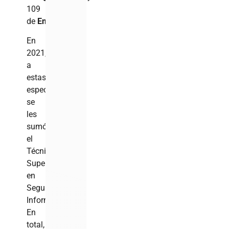
109
de
Enfermería
.
En
2021,
a
estas
especialidades
se
les
sumó
el
Técnico
Superior
en
Seguridad
Informática.
En
total,