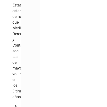
Estas
estadísticas
demuestran
que
Medicina,
Derecho
y
Contabilidad
son
las
de
mayor
volumen
en
los
últimos
años.
La