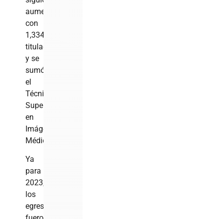
aumentando
con
1,334
titulados
y se
sumó
el
Técnico
Superior
en
Imágenes
Médicas.
Ya
para
2023,
los
egresados
fueron