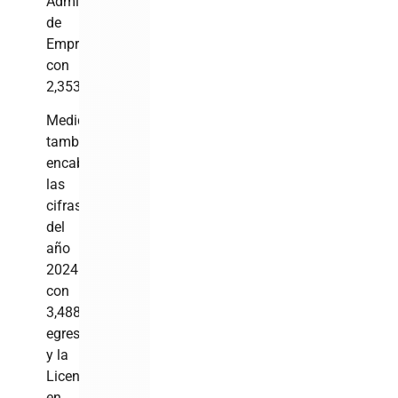
Administración
de
Empresas,
con
2,353.
Medicina
también
encabezó
las
cifras
del
año
2024
con
3,488
egresados
y la
Licenciatura
en