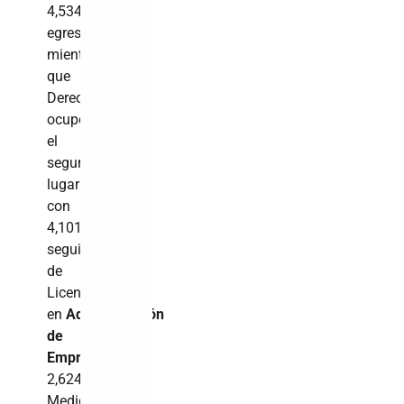
4,534
egresados,
mientras
que
Derecho
ocupó
el
segundo
lugar
con
4,101,
seguido
de
Licenciatura
en
Administración
de
Empresas
con
2,624,
Medicina