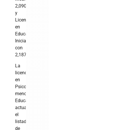
2,090
y
Licenciatura
en
Educación
Inicial
con
2,187.
La
licenciatura
en
Psicología,
mención
Educativa,
actualizó
el
listado
de