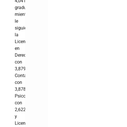
4,041
graduados,
mientras
le
siguieron
la
Licenciatura
en
Derecho
con
3,879;
Contabilidad
con
3,878;
Psicología
con
2,622
y
Licenciatura