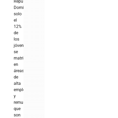
República
Dominicana,
solo
el
12%
de
los
jóvenes
se
matricula
en
áreas
de
alta
empleabilidad
y
remuneración,
que
son