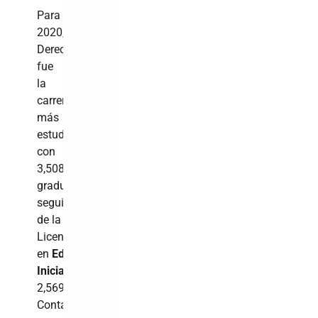
Para
2020,
Derecho
fue
la
carrera
más
estudiada
con
3,508
graduados,
seguida
de la
Licenciatura
en
Educación
Inicial
con
2,569;
Contabilidad