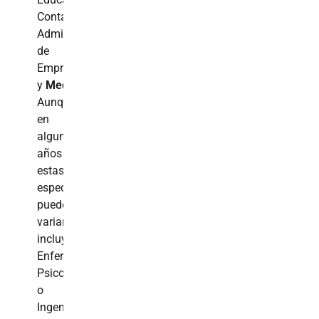
Contabilidad,
Administración
de
Empresas
y
Medicina
.
Aunque
en
algunos
años
estas
especialidades
pueden
variar,
incluyendo
Enfermería,
Psicología
o
Ingeniería.