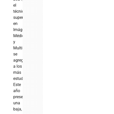
el
técnico
superior
en
Imágenes
Médicas
y
Multimedia
se
agregó
a los
más
estudiados.
Este
año
presentó
una
baja,