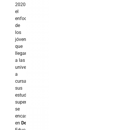
2020
el
enfoque
de
los
jóvenes
que
llegan
a las
universidades
a
cursar
sus
estudios
superiores
se
encasilla
en
Derecho
,
Educación,