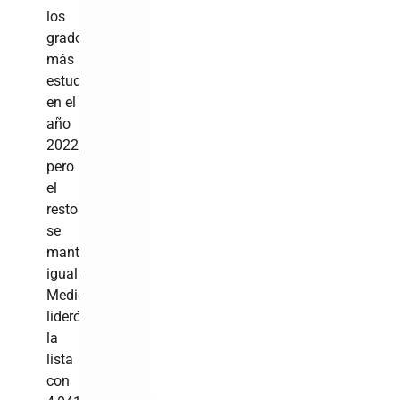
los
grados
más
estudiados
en el
año
2022,
pero
el
resto
se
mantuvo
igual.
Medicina
lideró
la
lista
con