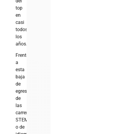
del
top
en
casi
todos
los
años.
Frente
a
esta
baja
de
egresados
de
las
carreras
STEM
o de