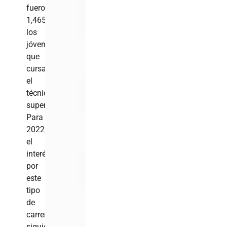
fueron
1,465
los
jóvenes
que
cursaron
el
técnico
superior.
Para
2022,
el
interés
por
este
tipo
de
carreras
siguió