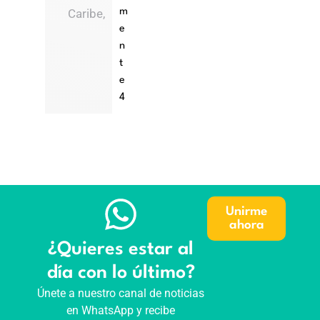
Caribe,
m
e
n
t
e
4
Unirme
ahora
¿Quieres estar al
día con lo último?
Únete a nuestro canal de noticias
en WhatsApp y recibe