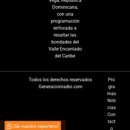
Vega, República
Dominicana,
con una
programación
enfocada a
resaltar las
bondades del
Valle Encantado
del Caribe
Todos los derechos reservados
Pro
Generacionradio.com
gra
mas
Noti
cias
Con
tact
¡Sé nuestro reportero!
o