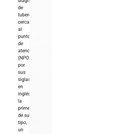
diagnóstico
de
tuberculosis
cercana
al
punto
de
atención
(NPOC,
por
sus
siglas
en
inglés),
la
primera
de su
tipo,
un