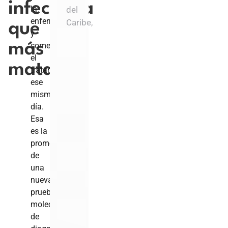
infecciosa
la
del
enfermedad
Caribe,
que
y
más
comenzar
el
mata
tratamiento
ese
mismo
día.
Esa
es la
promesa
de
una
nueva
prueba
molecular
de