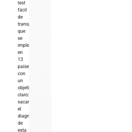
test
fácil
de
transportar
que
se
implementará
en
13
países
con
un
objetivo
claro:
sacar
el
diagnóstico
de
esta