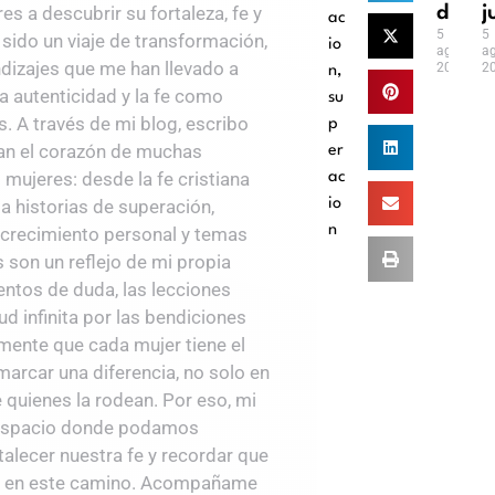
desar
j
es a descubrir su fortaleza, fe y
ac
5
5
 sido un viaje de transformación,
io
agosto,
ag
ndizajes que me han llevado a
2026
2
n
,
, la autenticidad y la fe como
su
. A través de mi blog, escribo
p
an el corazón de muchas
er
mujeres: desde la fe cristiana
ac
io
ta historias de superación,
n
 crecimiento personal y temas
s son un reflejo de mi propia
entos de duda, las lecciones
ud infinita por las bendiciones
emente que cada mujer tiene el
 marcar una diferencia, no solo en
e quienes la rodean. Por eso, mi
n espacio donde podamos
rtalecer nuestra fe y recordar que
s en este camino. Acompañame