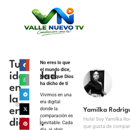
Tu
Y
No eres lo que
a
el mundo dice,
identidad
m
eres lo que Dios
il
ha dicho de ti
en
k
Vivimos en una
la
a
era digital
R
donde la
era
Yamilka Rodrig
o
comparación es
dr
Hola! Soy Yamilka Ro
digital.
inevitable. Cada
ig
que gusta de compart
día, al abrir