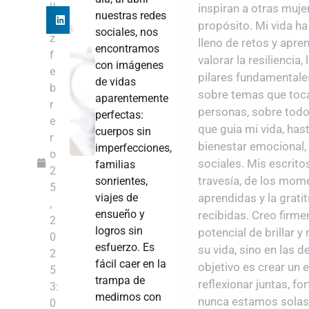
u
inspiran a otras mujer
nuestras redes
e
propósito. Mi vida ha
sociales, nos
z
lleno de retos y apre
encontramos
f
valorar la resiliencia
con imágenes
e
pilares fundamentales
de vidas
b
sobre temas que toc
aparentemente
r
personas, sobre todo 
perfectas:
e
que guia mi vida, has
cuerpos sin
r
bienestar emocional,
imperfecciones,
o
sociales. Mis escrito
familias
2
travesía, de los mom
sonrientes,
5
viajes de
aprendidas y la gratit
,
ensueño y
recibidas. Creo firm
2
logros sin
potencial de brillar y
0
esfuerzo. Es
su vida, sino en las d
2
fácil caer en la
objetivo es crear u
5
trampa de
reflexionar juntas, fo
3:
medirnos con
nunca estamos sola
0