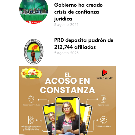
rollo
urídica
Gobierno ha creado
crisis de confianza
osto,
026
jurídica
5 agosto, 2026
PRD deposita padrón de
212,744 afiliados
5 agosto, 2026