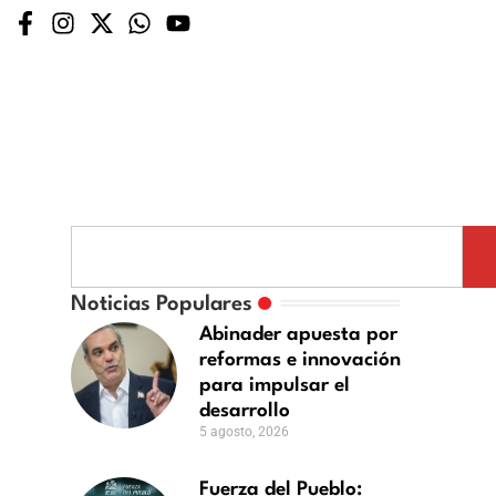
der
uerza
a Refuerza Medidas Contra Ruidos Excesivos: Más
seguró que la guerra en Ucrania podría terminar 
ta
el
Noticias Populares
ueblo:
Abinader apuesta por
mas
obierno
reformas e innovación
a
para impulsar el
ación
reado
desarrollo
risis
5 agosto, 2026
sar
e
onfianza
Fuerza del Pueblo: