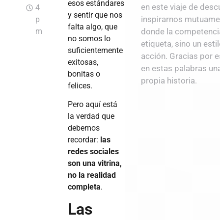
esos estándares
en este viaje de des
4
y sentir que nos
inspirarnos mutuame
p
falta algo, que
m
donde la competenci
no somos lo
etiqueta, sino un esti
suficientemente
acción. Gracias por 
exitosas,
en estas palabras una
bonitas o
propia historia.
felices.
Pero aquí está
la verdad que
debemos
recordar:
las
redes sociales
son una vitrina,
no la realidad
completa
.
Las