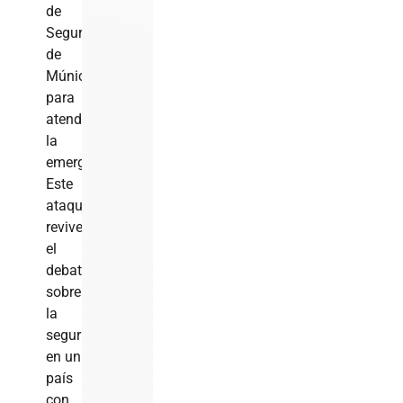
de
Seguridad
de
Múnich
para
atender
la
emergencia.
Este
ataque
revive
el
debate
sobre
la
seguridad
en un
país
con