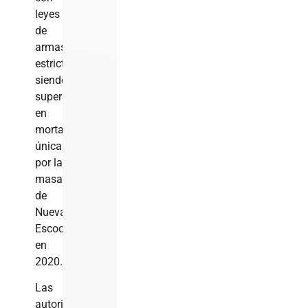
leyes
de
armas
estrictas,
siendo
superado
en
mortalidad
únicamente
por la
masacre
de
Nueva
Escocia
en
2020.
Las
autoridades