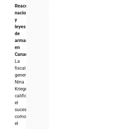
Reacción
nacional
y
leyes
de
armas
en
Canadá
La
fiscal
general,
Nina
Kriege,
calificó
el
suceso
como
el