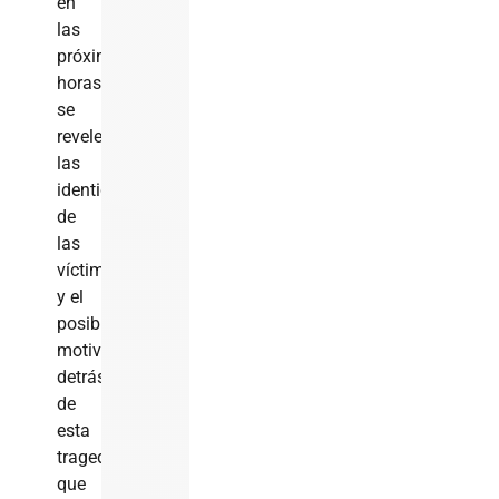
en
las
próximas
horas
se
revelen
las
identidades
de
las
víctimas
y el
posible
motivo
detrás
de
esta
tragedia
que