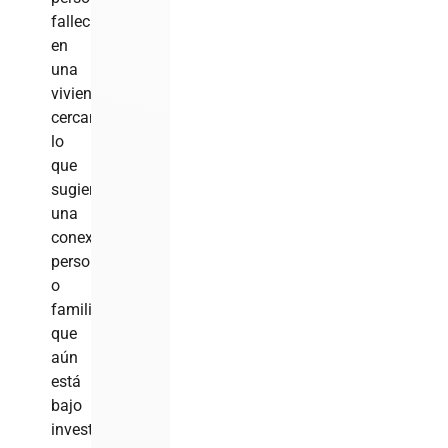
fallecidas
en
una
vivienda
cercana,
lo
que
sugiere
una
conexión
personal
o
familiar
que
aún
está
bajo
investigación.