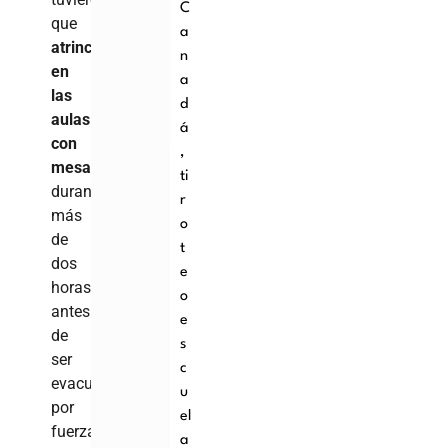
C
que
a
atrincherarse
n
en
a
las
d
aulas
á
con
,
mesas
ti
durante
r
más
o
de
t
dos
e
horas
o
antes
e
de
s
ser
c
evacuados
u
por
el
fuerzas
a