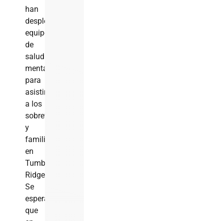
han
desplegado
equipos
de
salud
mental
para
asistir
a los
sobrevivientes
y
familiares
en
Tumbler
Ridge.
Se
espera
que