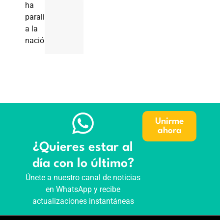
ha
paralizado
a la
nación.
Unirme
ahora
¿Quieres estar al
día con lo último?
Únete a nuestro canal de noticias
en WhatsApp y recibe
actualizaciones instantáneas