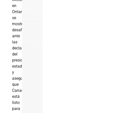
en
Ontario,
se
mostró
desafiante
ante
las
declaraciones
del
presidente
estadounidense
y
aseguró
que
Canadá
está
listo
para