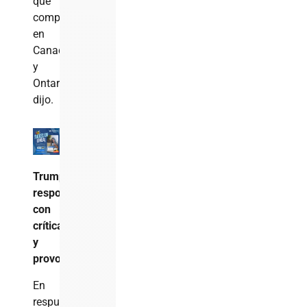
que
comprarlo
en
Canadá
y
Ontario»,
dijo.
Trump
responde
con
crítica
y
provocación
En
respuesta,