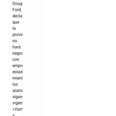
Doug
Ford,
declaró
que
la
provincia
no
hará
negocios
con
empresas
estadounidenses
mientras
los
aranceles
sigan
vigentes.
«Vamos
a