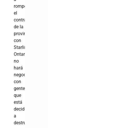
romper
el
contrato
de la
provincia
con
Starlink.
Ontario
no
hará
negocios
con
gente
que
está
decidida
a
destruir