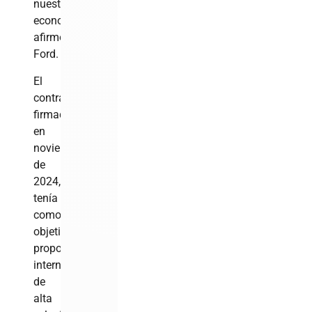
nuestra
economía»,
afirmó
Ford.
El
contrato,
firmado
en
noviembre
de
2024,
tenía
como
objetivo
proporcionar
internet
de
alta