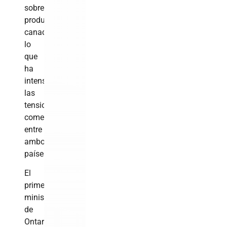
sobre
productos
canadienses,
lo
que
ha
intensificado
las
tensiones
comerciales
entre
ambos
países.
El
primer
ministro
de
Ontario,