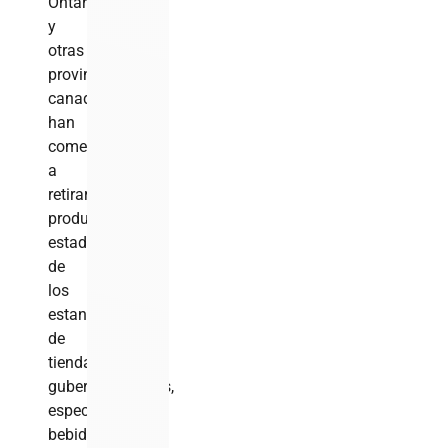
Ontario
y
otras
provincias
canadienses
han
comenzado
a
retirar
productos
estadounidenses
de
los
estantes
de
tiendas
gubernamentales,
especialmente
bebidas