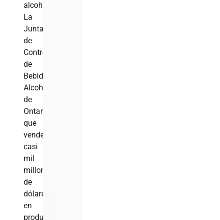
alcohólicas.
La
Junta
de
Control
de
Bebidas
Alcohólicas
de
Ontario,
que
vende
casi
mil
millones
de
dólares
en
productos