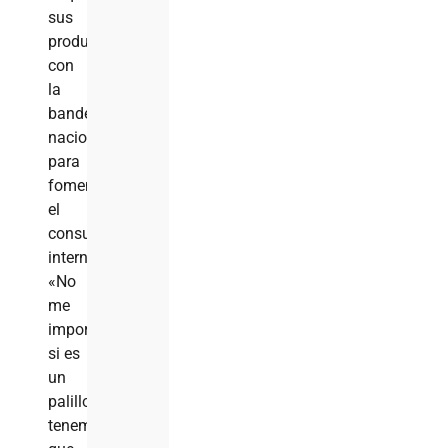
sus
productos
con
la
bandera
nacional
para
fomentar
el
consumo
interno.
«No
me
importa
si es
un
palillo,
tenemos