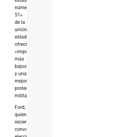
estado
número
51»
de la
unión
estadounidense,
ofreciendo
«impuestos
más
bajos
y una
mejor
protección
militar».
Ford,
quien
recientemente
convocó
elecciones