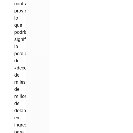
contratos
provinciales,
lo
que
podría
significar
la
pérdida
de
«decenas
de
miles
de
millones
de
dólares»
en
ingresos
para