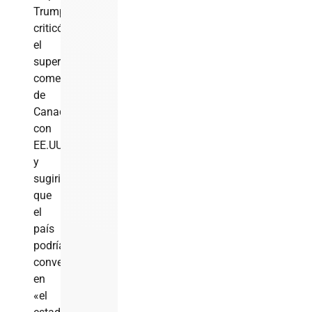
Trump
criticó
el
superávit
comercial
de
Canadá
con
EE.UU.
y
sugirió
que
el
país
podría
convertirse
en
«el