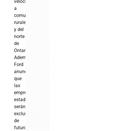
velocidad
a
comunidades
rurales
y del
norte
de
Ontario.
Además,
Ford
anunció
que
las
empresas
estadounidenses
serán
excluidas
de
futuros