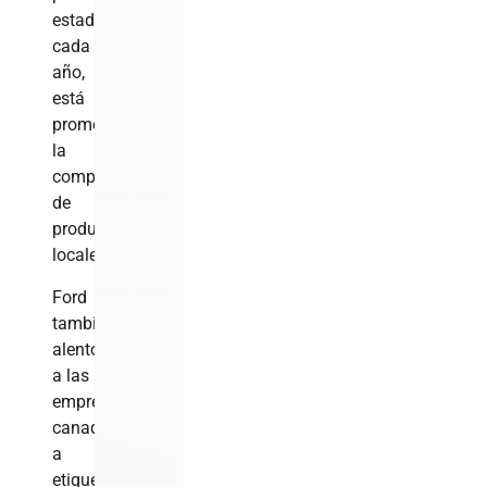
estadounidenses
cada
año,
está
promoviendo
la
compra
de
productos
locales.
Ford
también
alentó
a las
empresas
canadienses
a
etiquetar