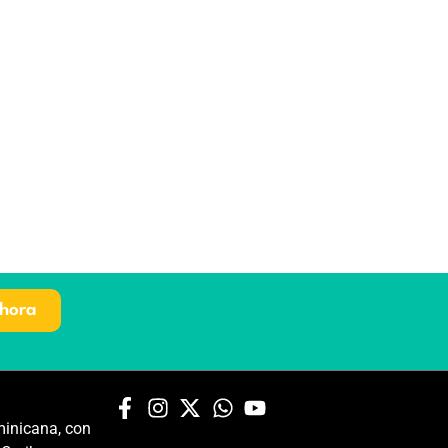
hora
inicana, con