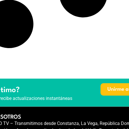
ltimo?
Unirme a
recibe actualizaciones instantáneas
OSOTROS
TV – Transmitimos desde Constanza, La Vega, República Dom