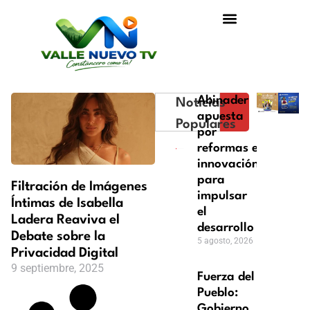
Abinader
Noticias
apuesta
Populares
por
reformas e
innovación
para
Filtración de Imágenes
impulsar
Íntimas de Isabella
el
Ladera Reaviva el
desarrollo
Debate sobre la
5 agosto, 2026
Privacidad Digital
9 septiembre, 2025
Fuerza del
Pueblo:
Gobierno