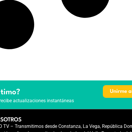
ltimo?
Unirme a
recibe actualizaciones instantáneas
OSOTROS
TV – Transmitimos desde Constanza, La Vega, República Dom