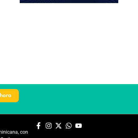
hora
inicana, con