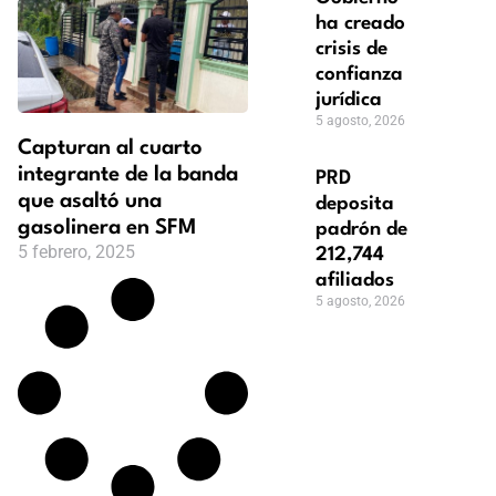
ha creado
crisis de
confianza
jurídica
5 agosto, 2026
Capturan al cuarto
integrante de la banda
PRD
que asaltó una
deposita
gasolinera en SFM
padrón de
5 febrero, 2025
212,744
afiliados
5 agosto, 2026