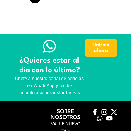
Unirme
ahora
¿Quieres estar al
día con lo último?
Únete a nuestro canal de noticias
en WhatsApp y recibe
actualizaciones instantáneas
SOBRE
NOSOTROS
VALLE NUEVO
TV –