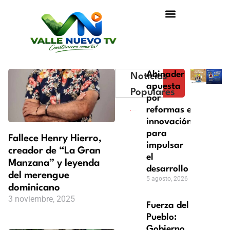
Abinader
Noticias
apuesta
Populares
por
reformas e
innovación
para
Fallece Henry Hierro,
impulsar
creador de “La Gran
el
Manzana” y leyenda
desarrollo
del merengue
5 agosto, 2026
dominicano
3 noviembre, 2025
Fuerza del
Pueblo:
Gobierno